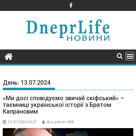
Skip
to
content
День:
13.07.2024
«Ми досі сповідуємо звичай скіфський» –
таємниці української історії з Братом
Капрановим
13.07.2024 20:27
dev_admin1488