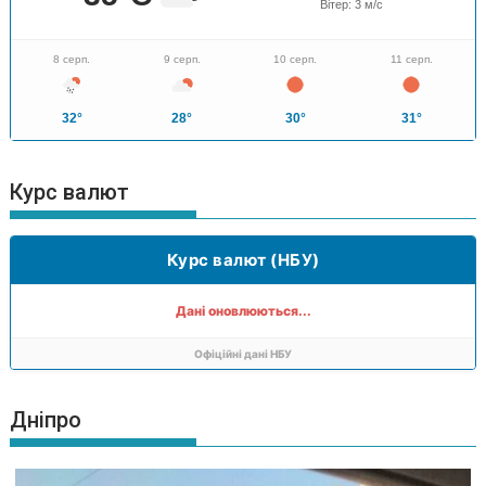
Вітер:
3
м/с
8 серп.
9 серп.
10 серп.
11 серп.
32°
28°
30°
31°
Курс валют
Курс валют (НБУ)
Дані оновлюються...
Офіційні дані НБУ
Дніпро