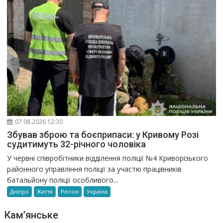
07.08.2026 12:30
Збував зброю та боєприпаси: у Кривому Розі
судитимуть 32-річного чоловіка
У червні співробітники відділення поліції №4 Криворізького
районного управління поліції за участю працівників
батальйону поліції особливого...
Дніпро
Життя
Регіон
Україна
Кам’янське