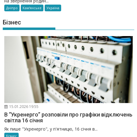
на звернення родин...
Дніпро
Кам'янське
Україна
Бізнес
15.01.2026 19:55
В “Укренерго” розповіли про графіки відключень
світла 16 січня
Як пише "Укренерго", у п'ятницю, 16 січня в...
Бізнес