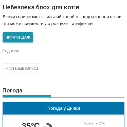
Небезпека блох для котів
Блохи спричиняють сильний свербіж і подразнення шкіри,
що може призвести до розчухів та інфекцій.
ЧИТАТИ ДАЛІ
Дніпро
Навігація
Старіші записи
за
записами
Погода
Погода у Дніпрі
35
°C
Вологість:
20
%