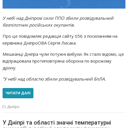
У небі над Дніпром сили ППО збили розвідувальний
безпілотник російських окупантів.
Про це повідомляє редакція сайту 056 з посиланням на
керівника ДніпроОВА Сергія Лисака.
Мешканці Дніпра чули потужні вибухи. Як стало відомо, це
відпрацювала протиповітряна оборона по ворожому
дрону.
“У небі над областю збили розвідувальний БпЛА.
ЧИТАТИ ДАЛІ
Дніпро
У Дніпрі та області значні температурні