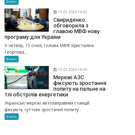
Бізнес
15.01.2026 19:42
Свириденко
обговорила з
главою МВФ нову
програму для України
У четвер, 15 січня, голова МВФ Кристаліна
Георгієва...
Бізнес
15.01.2026 16:20
Мережі АЗС
фіксують зростання
попиту на пальне на
тлі обстрілів енергетики
Українські мережі автозаправних станцій
фіксують суттєве зростання попиту...
Бізнес