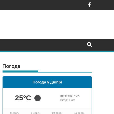
горщини до кризи
Погода
Погода у Дніпрі
25
°C
Вологість:
40
%
Вітер:
1
м/с
8 серп.
9 серп.
10 серп.
11 серп.