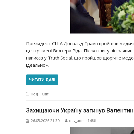
Президент США Дональд Трамп пройшов медичн
центрі імені Волтера Ріда. Після візиту він заяви
написав у Truth Social, що пройшов щорічне медо
ідеально».
ЧИТАТИ ДАЛІ
,
Події
Світ
Захищаючи Україну загинув Валентин
26.05.2026 21:30
dev_admin1488