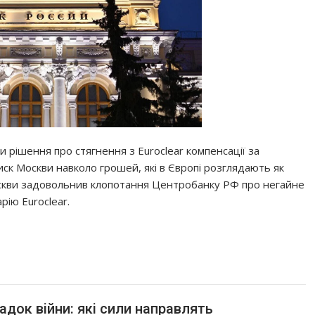
 рішення про стягнення з Euroclear компенсації за
к Москви навколо грошей, які в Європі розглядають як
скви задовольнив клопотання Центробанку РФ про негайне
ію Euroclear.
адок війни: які сили направлять