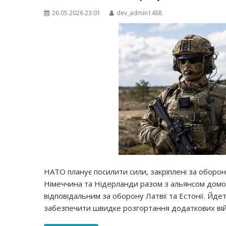
26.05.2026 23:01
dev_admin1488
НАТО планує посилити сили, закріплені за обороно
Німеччина та Нідерланди разом з альянсом домо
відповідальним за оборону Латвії та Естонії. Йде
забезпечити швидке розгортання додаткових вій