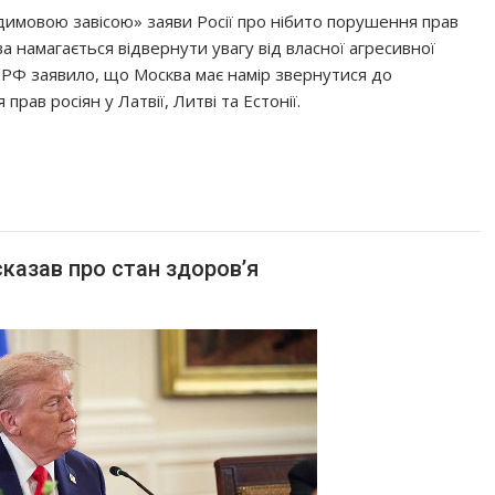
«димовою завісою» заяви Росії про нібито порушення прав
ва намагається відвернути увагу від власної агресивної
С РФ заявило, що Москва має намір звернутися до
ав росіян у Латвії, Литві та Естонії.
казав про стан здоров’я