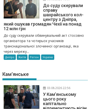
До суду скерували
справу
шахрайського кол-
центру з Дніпра,
який ошукав громадян Чехії на понад
12 млн грн
До суду скерували обвинувальний акт стосовно
організатора та чотирьох учасників
транснаціональної злочинної організації, яка
через мережу...
Дніпро
Життя
Регіон
Україна
Кам’янське
03.08.2026 22:56
У Кам’янському
цього року
капітально
відремонтують вісім