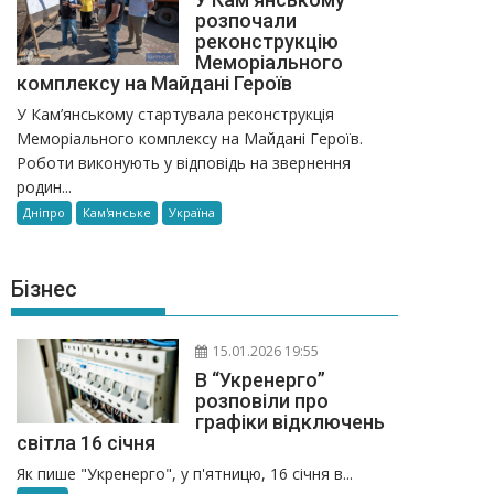
розпочали
реконструкцію
Меморіального
комплексу на Майдані Героїв
У Кам’янському стартувала реконструкція
Меморіального комплексу на Майдані Героїв.
Роботи виконують у відповідь на звернення
родин...
Дніпро
Кам'янське
Україна
Бізнес
15.01.2026 19:55
В “Укренерго”
розповіли про
графіки відключень
світла 16 січня
Як пише "Укренерго", у п'ятницю, 16 січня в...