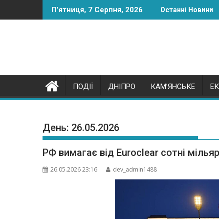
Skip
П’ятниця, 7 Серпня, 2026
Останні Новини
to
content
ПОДІЇ
ДНІПРО
КАМ’ЯНСЬКЕ
Е
День:
26.05.2026
РФ вимагає від Euroclear сотні мілья
26.05.2026 23:16
dev_admin1488