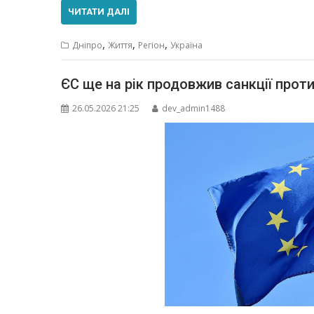
ЧИТАТИ ДАЛІ
,
,
,
Дніпро
Життя
Регіон
Україна
ЄС ще на рік продовжив санкції прот
26.05.2026 21:25
dev_admin1488