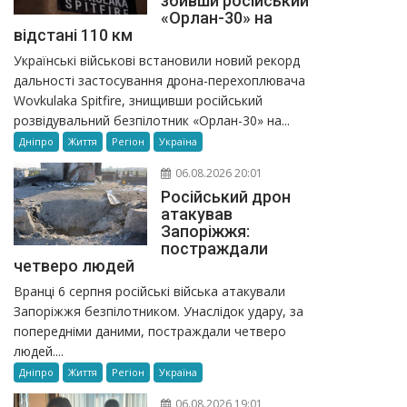
збивши російський
«Орлан-30» на
відстані 110 км
Українські військові встановили новий рекорд
дальності застосування дрона-перехоплювача
Wovkulaka Spitfire, знищивши російський
розвідувальний безпілотник «Орлан-30» на...
Дніпро
Життя
Регіон
Україна
06.08.2026 20:01
Російський дрон
атакував
Запоріжжя:
постраждали
четверо людей
Вранці 6 серпня російські війська атакували
Запоріжжя безпілотником. Унаслідок удару, за
попередніми даними, постраждали четверо
людей....
Дніпро
Життя
Регіон
Україна
06.08.2026 19:01