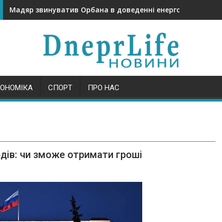
Мадяр звинуватив Орбана в доведенні енергосистеми У
КОНОМІКА
СПОРТ
ПРО НАС
рдів: чи зможе отримати гроші