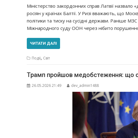
Міністерство закордонних справ Латвії назвало 
росіян у країнах Балтії. У Ризі вважають, що Моск
політики та тиску на сусідні держави. Раніше МЗ
Міжнародного суду ООН через нібито порушення пр
ЧИТАТИ ДАЛІ
,
Події
Світ
Трамп пройшов медобстеження: що с
26.05.2026 21:49
dev_admin1488