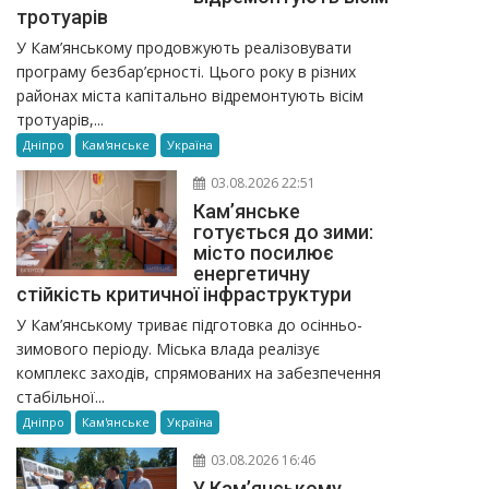
тротуарів
У Кам’янському продовжують реалізовувати
програму безбар’єрності. Цього року в різних
районах міста капітально відремонтують вісім
тротуарів,...
Дніпро
Кам'янське
Україна
03.08.2026 22:51
Кам’янське
готується до зими:
місто посилює
енергетичну
стійкість критичної інфраструктури
У Кам’янському триває підготовка до осінньо-
зимового періоду. Міська влада реалізує
комплекс заходів, спрямованих на забезпечення
стабільної...
Дніпро
Кам'янське
Україна
03.08.2026 16:46
У Кам’янському