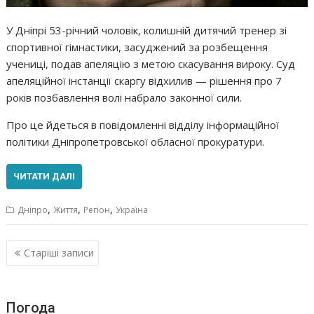
У Дніпрі 53-річний чоловік, колишній дитячий тренер зі
спортивної гімнастики, засуджений за розбещення
учениці, подав апеляцію з метою скасування вироку. Суд
апеляційної інстанції скаргу відхилив — рішення про 7
років позбавлення волі набрало законної сили.
Про це йдеться в повідомленні відділу інформаційної
політики Дніпропетровської обласної прокуратури.
ЧИТАТИ ДАЛІ
,
,
,
Дніпро
Життя
Регіон
Україна
Навігація
Старіші записи
за
записами
Погода