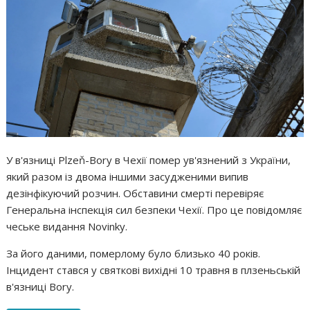
У в'язниці Plzeň-Bory в Чехії помер ув'язнений з України,
який разом із двома іншими засудженими випив
дезінфікуючий розчин. Обставини смерті перевіряє
Генеральна інспекція сил безпеки Чехії. Про це повідомляє
чеське видання Novinky.
За його даними, померлому було близько 40 років.
Інцидент стався у святкові вихідні 10 травня в плзеньській
в'язниці Bory.