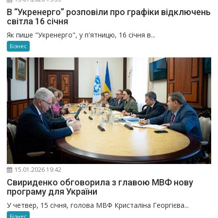
В “Укренерго” розповіли про графіки відключень
світла 16 січня
Як пише "Укренерго", у п'ятницю, 16 січня в...
Бізнес
15.01.2026 19:42
Свириденко обговорила з главою МВФ нову
програму для України
У четвер, 15 січня, голова МВФ Кристаліна Георгієва...
Бізнес