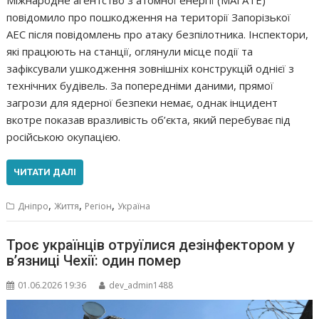
повідомило про пошкодження на території Запорізької
АЕС після повідомлень про атаку безпілотника. Інспектори,
які працюють на станції, оглянули місце події та
зафіксували ушкодження зовнішніх конструкцій однієї з
технічних будівель. За попередніми даними, прямої
загрози для ядерної безпеки немає, однак інцидент
вкотре показав вразливість об’єкта, який перебуває під
російською окупацією.
ЧИТАТИ ДАЛІ
,
,
,
Дніпро
Життя
Регіон
Україна
Троє українців отруїлися дезінфектором у
в’язниці Чехії: один помер
01.06.2026 19:36
dev_admin1488