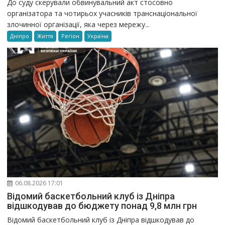
До суду скерували обвинувальний акт стосовно
організатора та чотирьох учасників транснаціональної
злочинної організації, яка через мережу...
Дніпро
Життя
Регіон
Україна
06.08.2026 17:01
Відомий баскетбольний клуб із Дніпра
відшкодував до бюджету понад 9,8 млн грн
Відомий баскетбольний клуб із Дніпра відшкодував до