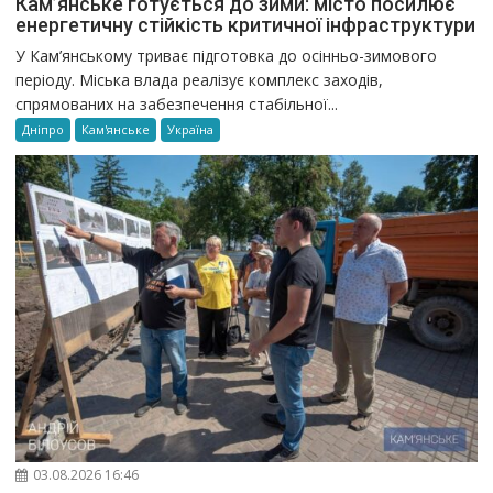
Кам’янське готується до зими: місто посилює
енергетичну стійкість критичної інфраструктури
У Кам’янському триває підготовка до осінньо-зимового
періоду. Міська влада реалізує комплекс заходів,
спрямованих на забезпечення стабільної...
Дніпро
Кам'янське
Україна
03.08.2026 16:46