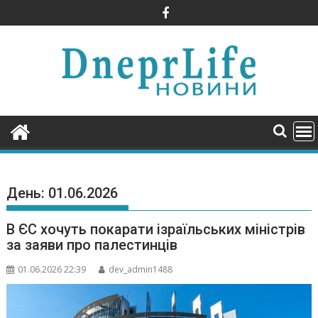
Skip
to
content
День:
01.06.2026
В ЄС хочуть покарати ізраїльських міністрів
за заяви про палестинців
01.06.2026 22:39
dev_admin1488