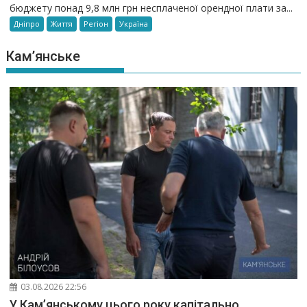
бюджету понад 9,8 млн грн несплаченої орендної плати за...
Дніпро
Життя
Регіон
Україна
Кам’янське
03.08.2026 22:56
У Кам’янському цього року капітально