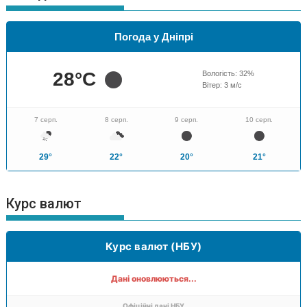
Погода у Дніпрі
28
°C
Вологість:
32
%
Вітер:
3
м/с
7 серп.
8 серп.
9 серп.
10 серп.
29°
22°
20°
21°
Курс валют
Курс валют (НБУ)
Дані оновлюються...
Офіційні дані НБУ