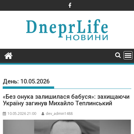
Skip
to
content
День:
10.05.2026
«Без онука залишилася бабуся»: захищаючи
Україну загинув Михайло Теплинський
10.05.2026 21:00
dev_admin1488