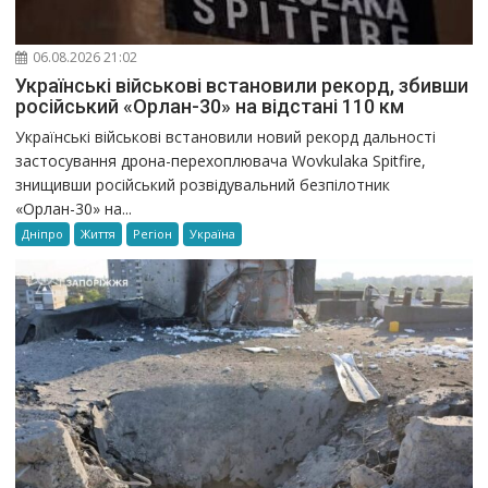
06.08.2026 21:02
Українські військові встановили рекорд, збивши
російський «Орлан-30» на відстані 110 км
Українські військові встановили новий рекорд дальності
застосування дрона-перехоплювача Wovkulaka Spitfire,
знищивши російський розвідувальний безпілотник
«Орлан-30» на...
Дніпро
Життя
Регіон
Україна