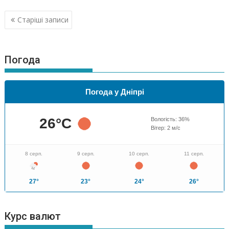
Навігація
Старіші записи
за
записами
Погода
Погода у Дніпрі
26
°C
Вологість:
36
%
Вітер:
2
м/с
8 серп.
9 серп.
10 серп.
11 серп.
27°
23°
24°
26°
Курс валют