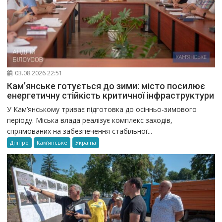
03.08.2026 22:51
Кам’янське готується до зими: місто посилює
енергетичну стійкість критичної інфраструктури
У Кам’янському триває підготовка до осінньо-зимового
періоду. Міська влада реалізує комплекс заходів,
спрямованих на забезпечення стабільної...
Дніпро
Кам'янське
Україна