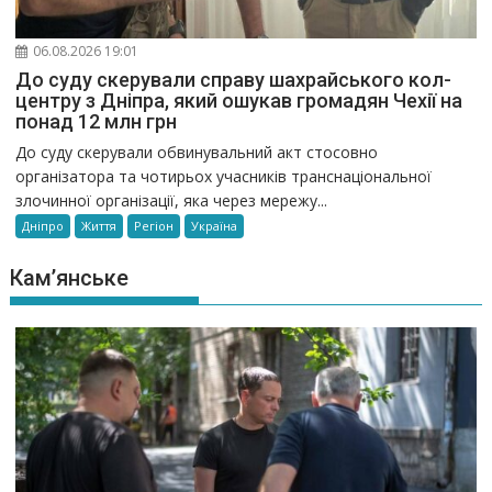
06.08.2026 19:01
До суду скерували справу шахрайського кол-
центру з Дніпра, який ошукав громадян Чехії на
понад 12 млн грн
До суду скерували обвинувальний акт стосовно
організатора та чотирьох учасників транснаціональної
злочинної організації, яка через мережу...
Дніпро
Життя
Регіон
Україна
Кам’янське