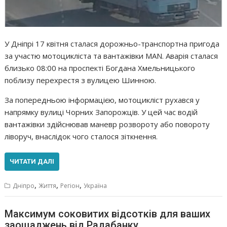
У Дніпрі 17 квітня сталася дорожньо-транспортна пригода
за участю мотоцикліста та вантажівки MAN. Аварія сталася
близько 08:00 на проспекті Богдана Хмельницького
поблизу перехрестя з вулицею Шинною.
За попередньою інформацією, мотоцикліст рухався у
напрямку вулиці Чорних Запорожців. У цей час водій
вантажівки здійснював маневр розвороту або повороту
ліворуч, внаслідок чого сталося зіткнення.
ЧИТАТИ ДАЛІ
,
,
,
Дніпро
Життя
Регіон
Україна
Максимум соковитих відсотків для ваших
заощаджень від Радабанку