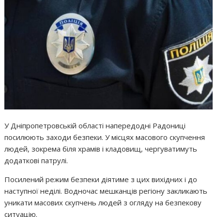
У Дніпропетровській області напередодні Радониці
посилюють заходи безпеки. У місцях масового скупчення
людей, зокрема біля храмів і кладовищ, чергуватимуть
додаткові патрулі.
Посилений режим безпеки діятиме з цих вихідних і до
наступної неділі. Водночас мешканців регіону закликають
уникати масових скупчень людей з огляду на безпекову
ситуацію.