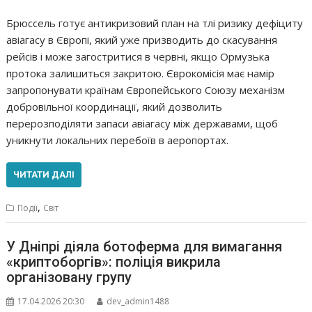
Брюссель готує антикризовий план на тлі ризику дефіциту
авіагасу в Європі, який уже призводить до скасування
рейсів і може загостритися в червні, якщо Ормузька
протока залишиться закритою. Єврокомісія має намір
запропонувати країнам Європейського Союзу механізм
добровільної координації, який дозволить
перерозподіляти запаси авіагасу між державами, щоб
уникнути локальних перебоїв в аеропортах.
ЧИТАТИ ДАЛІ
,
Події
Світ
У Дніпрі діяла ботоферма для вимагання
«криптоборгів»: поліція викрила
організовану групу
17.04.2026 20:30
dev_admin1488