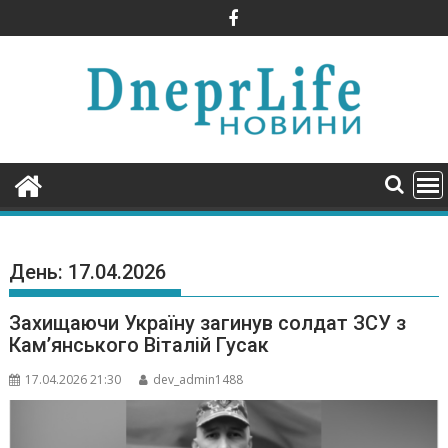
Skip
to
content
День:
17.04.2026
Захищаючи Україну загинув солдат ЗСУ з
Камʼянського Віталій Гусак
17.04.2026 21:30
dev_admin1488