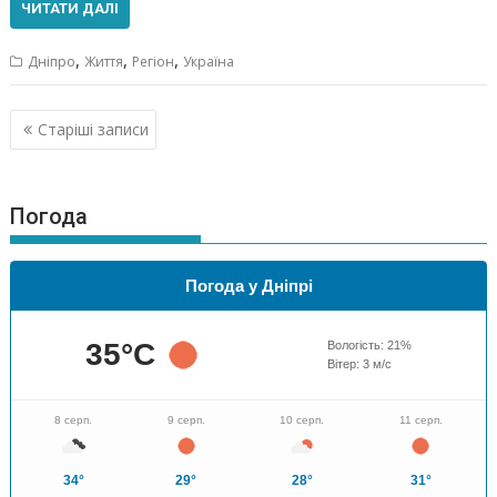
ЧИТАТИ ДАЛІ
,
,
,
Дніпро
Життя
Регіон
Україна
Навігація
Старіші записи
за
записами
Погода
Погода у Дніпрі
35
°C
Вологість:
21
%
Вітер:
3
м/с
8 серп.
9 серп.
10 серп.
11 серп.
34°
29°
28°
31°