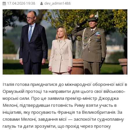
17.04.2026 19:38
dev_admin1488
Італія готова приєднатися до міжнародної оборонної місії в
Ормузькій протоці та направити для цього свої військово-
морські сили. Про це заявила прем'єр-міністр Джорджа
Мелоні, підтвердивши готовність Риму взяти участь в
ініціативі, яку просувають Франція та Великобританія. За
словами Мелоні, завдання місії — заспокоїти судноплавну
галузь та дати зрозуміти, що прохід через протоку