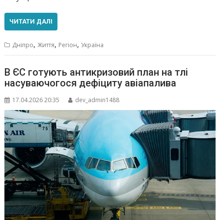
ЧИТАТИ ДАЛІ
,
,
,
Дніпро
Життя
Регіон
Україна
В ЄС готують антикризовий план на тлі
насуваючогося дефіциту авіапалива
17.04.2026 20:35
dev_admin1488