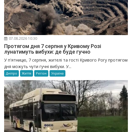
07.08.2026 10:30
Протягом дня 7 серпня у Кривому Розі
лунатимуть вибухи: де буде гучно
У п'ятницю, 7 серпня, жителі та гості Кривого Рогу протягом
дня можуть чути гучні вибухи. У...
Дніпро
Життя
Регіон
Україна