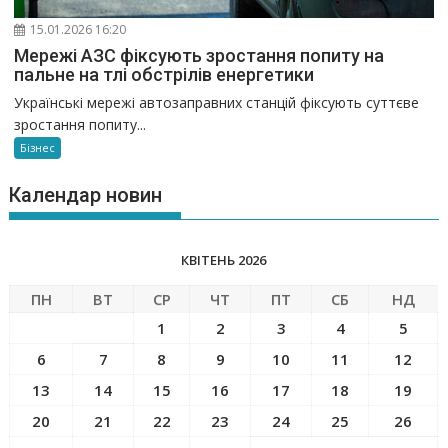
15.01.2026 16:20
Мережі АЗС фіксують зростання попиту на
пальне на тлі обстрілів енергетики
Українські мережі автозаправних станцій фіксують суттєве
зростання попиту...
Бізнес
Календар новин
КВІТЕНЬ 2026
ПН
ВТ
СР
ЧТ
ПТ
СБ
НД
1
2
3
4
5
6
7
8
9
10
11
12
13
14
15
16
17
18
19
20
21
22
23
24
25
26