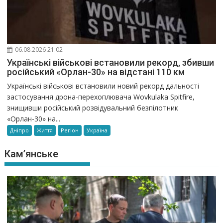
06.08.2026 21:02
Українські військові встановили рекорд, збивши
російський «Орлан-30» на відстані 110 км
Українські військові встановили новий рекорд дальності
застосування дрона-перехоплювача Wovkulaka Spitfire,
знищивши російський розвідувальний безпілотник
«Орлан-30» на...
Дніпро
Життя
Регіон
Україна
Кам’янське