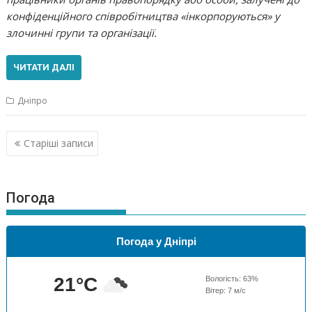
конфіденційного співробітництва «інкорпоруються» у
злочинні групи та організації.
ЧИТАТИ ДАЛІ
Дніпро
Навігація
Старіші записи
за
записами
Погода
Погода у Дніпрі
21
°C
Вологість:
63
%
Вітер:
7
м/с