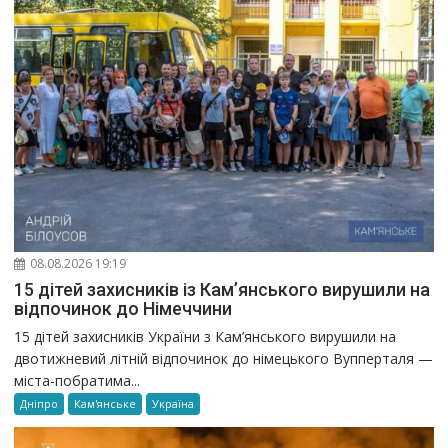
08.08.2026 19:19
15 дітей захисників із Кам’янського вирушили на
відпочинок до Німеччини
15 дітей захисників України з Кам’янського вирушили на
двотижневий літній відпочинок до німецького Вупперталя —
міста-побратима...
Дніпро
Кам'янське
Україна