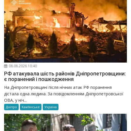
08.08.2026 10:40
РФ атакувала шість районів Дніпропетровщини:
є поранений і пошкодження
На Дніпропетровщині після нічних атак РФ поранення
дістала одна людина. За повідомленням Дніпропетровської
ОВА, у ніч...
Дніпро
Кам'янське
Україна