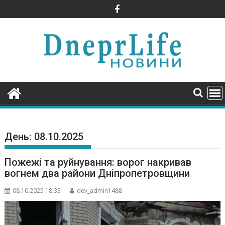
Skip
to
content
День:
08.10.2025
Пожежі та руйнування: ворог накривав
вогнем два райони Дніпропетровщини
08.10.2025 18:33
dev_admin1488