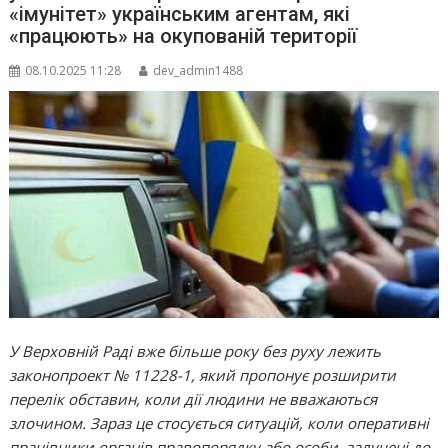
«імунітет» українським агентам, які
«працюють» на окупованій території
08.10.2025 11:28
dev_admin1488
У Верховній Раді вже більше року без руху лежить
законопроект № 11228-1, який пропонує розширити
перелік обставин, коли дії людини не вважаються
злочином. Зараз це стосується ситуацій, коли оперативні
працівники органів правопорядку або особи, залучені до