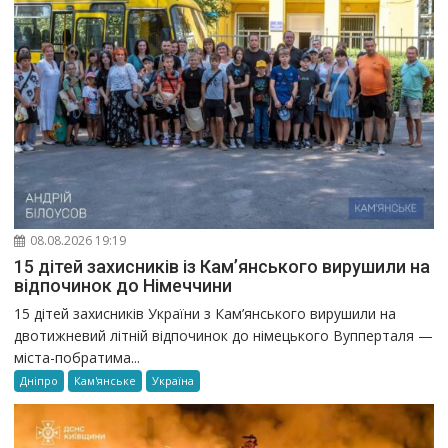
08.08.2026 19:19
15 дітей захисників із Кам’янського вирушили на
відпочинок до Німеччини
15 дітей захисників України з Кам’янського вирушили на
двотижневий літній відпочинок до німецького Вупперталя —
міста-побратима...
Дніпро
Кам'янське
Україна