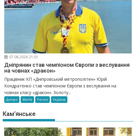
07.08.2026 21:01
Дніпрянин став чемпіоном Європи з веслування
на човнах «дракон»
Працівник КП «Дніпровський метрополітен» Юрій
Кондратенко став чемпіоном Європи з веслування на
човнах класу «дракон». Золоту...
Дніпро
Життя
Регіон
Україна
Кам’янське