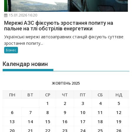
15.01.2026 16:20
Мережі АЗС фіксують зростання попиту на
пальне на тлі обстрілів енергетики
Українські мережі автозаправних станцій фіксують суттєве
зростання попиту...
Бізнес
Календар новин
ЖОВТЕНЬ 2025
ПН
ВТ
СР
ЧТ
ПТ
СБ
НД
1
2
3
4
5
6
7
8
9
10
11
12
13
14
15
16
17
18
19
20
21
22
23
24
25
26