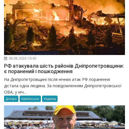
08.08.2026 10:40
РФ атакувала шість районів Дніпропетровщини:
є поранений і пошкодження
На Дніпропетровщині після нічних атак РФ поранення
дістала одна людина. За повідомленням Дніпропетровської
ОВА, у ніч...
Дніпро
Кам'янське
Україна