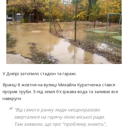
У Дніпрі затопило стадіон та гаражі.
Вранці 8 жовтня на вулиці Михайла Куратченка стався
прорив труби. З-під землі б'є іржава вода та заливає все
навкруги.
"Від самого ранку люди неодноразово
зверталися на гарячу лінію міської ради.
Там заявили, що про “проблему знають”,