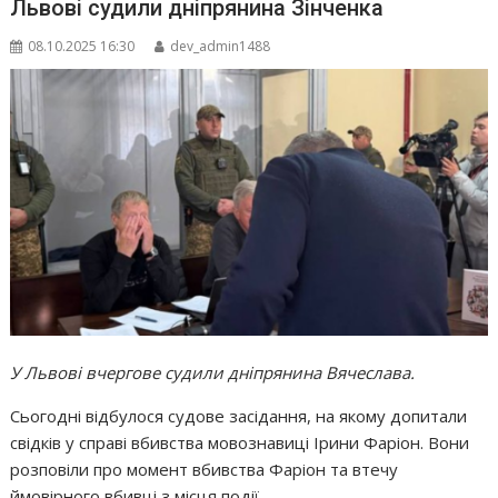
Львові судили дніпрянина Зінченка
08.10.2025 16:30
dev_admin1488
У Львові вчергове судили дніпрянина Вячеслава.
Сьогодні відбулося судове засідання, на якому допитали
свідків у справі вбивства мовознавиці Ірини Фаріон. Вони
розповіли про момент вбивства Фаріон та втечу
ймовірного вбивці з місця події.