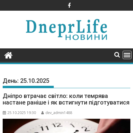
Skip
to
content
День:
25.10.2025
Дніпро втрачає світло: коли темрява
настане раніше і як встигнути підготуватися
25.10.2025 19:30
dev_admin1488