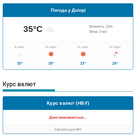
Погода у Дніпрі
35
°C
Вологість:
22
%
Вітер:
3
м/с
9 серп.
10 серп.
11 серп.
12 серп.
30°
30°
33°
26°
Курс валют
Курс валют (НБУ)
Дані оновлюються...
Офіційні дані НБУ