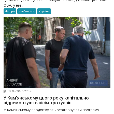
ОВА, у ніч...
Дніпро
Кам'янське
Україна
03.08.2026 22:56
У Кам’янському цього року капітально
відремонтують вісім тротуарів
У Кам’янському продовжують реалізовувати програму