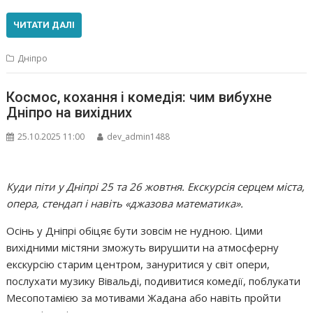
ЧИТАТИ ДАЛІ
Дніпро
Космос, кохання і комедія: чим вибухне
Дніпро на вихідних
25.10.2025 11:00
dev_admin1488
Куди піти у Дніпрі 25 та 26 жовтня. Екскурсія серцем міста,
опера, стендап і навіть «джазова математика».
Осінь у Дніпрі обіцяє бути зовсім не нудною. Цими
вихідними містяни зможуть вирушити на атмосферну
екскурсію старим центром, зануритися у світ опери,
послухати музику Вівальді, подивитися комедії, поблукати
Месопотамією за мотивами Жадана або навіть пройти