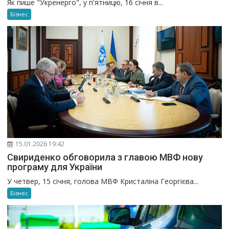
Як пише "Укренерго", у п'ятницю, 16 січня в...
Бізнес
15.01.2026 19:42
Свириденко обговорила з главою МВФ нову
програму для України
У четвер, 15 січня, голова МВФ Кристаліна Георгієва...
Бізнес