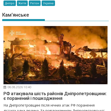
Дніпро
Життя
Регіон
Україна
Кам’янське
08.08.2026 10:40
РФ атакувала шість районів Дніпропетровщини:
є поранений і пошкодження
На Дніпропетровщині після нічних атак РФ поранення
дістала одна людина. За повідомленням Дніпропетровської