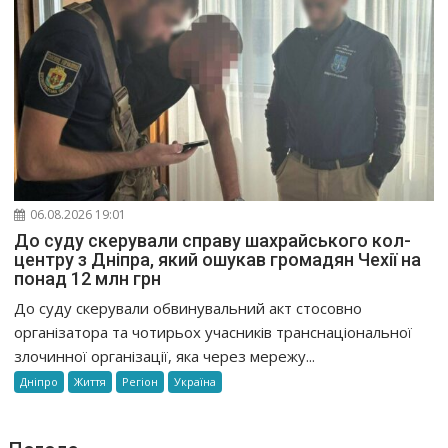
06.08.2026 19:01
До суду скерували справу шахрайського кол-
центру з Дніпра, який ошукав громадян Чехії на
понад 12 млн грн
До суду скерували обвинувальний акт стосовно
організатора та чотирьох учасників транснаціональної
злочинної організації, яка через мережу...
Дніпро
Життя
Регіон
Україна