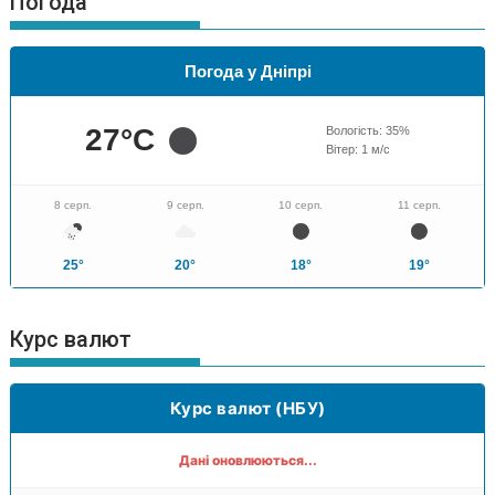
Погода
Погода у Дніпрі
27
°C
Вологість:
35
%
Вітер:
1
м/с
8 серп.
9 серп.
10 серп.
11 серп.
25°
20°
18°
19°
Курс валют
Курс валют (НБУ)
Дані оновлюються...