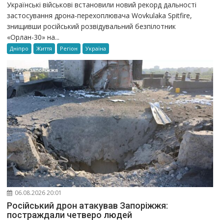
Українські військові встановили новий рекорд дальності
застосування дрона-перехоплювача Wovkulaka Spitfire,
знищивши російський розвідувальний безпілотник
«Орлан-30» на...
Дніпро
Життя
Регіон
Україна
06.08.2026 20:01
Російський дрон атакував Запоріжжя:
постраждали четверо людей