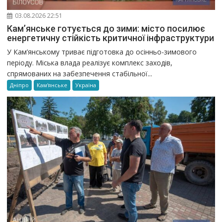
03.08.2026 22:51
Кам’янське готується до зими: місто посилює
енергетичну стійкість критичної інфраструктури
У Кам’янському триває підготовка до осінньо-зимового
періоду. Міська влада реалізує комплекс заходів,
спрямованих на забезпечення стабільної...
Дніпро
Кам'янське
Україна