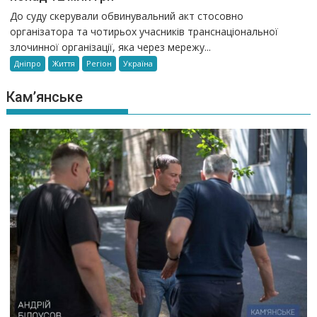
До суду скерували обвинувальний акт стосовно
організатора та чотирьох учасників транснаціональної
злочинної організації, яка через мережу...
Дніпро
Життя
Регіон
Україна
Кам’янське