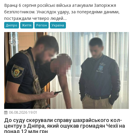
Вранці 6 серпня російські війська атакували Запоріжжя
безпілотником. Унаслідок удару, за попередніми даними,
постраждали четверо людей....
Дніпро
Життя
Регіон
Україна
06.08.2026 19:01
До суду скерували справу шахрайського кол-
центру з Дніпра, який ошукав громадян Чехії на
понад 12 млн грн