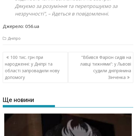
Дякуємо за розуміння та перепрошуємо за
незручності",
– йдеться в повідомленні.
Джерело: 056.ua
Дніпро
Навігація
100 тис. грн при
“Вбився Фаріон сидів на
записів
народженні: у Дніпрі та
лавці тижнями”: у Львові
області запровадили нову
судили дніпрянина
допомогу
Зінченка
Ще новини