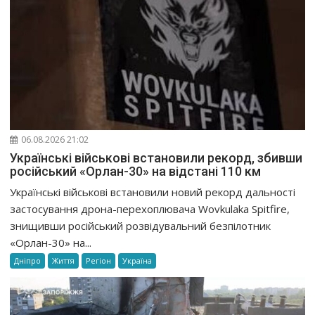
06.08.2026 21:02
Українські військові встановили рекорд, збивши
російський «Орлан-30» на відстані 110 км
Українські військові встановили новий рекорд дальності
застосування дрона-перехоплювача Wovkulaka Spitfire,
знищивши російський розвідувальний безпілотник
«Орлан-30» на...
Дніпро
Життя
Регіон
Україна