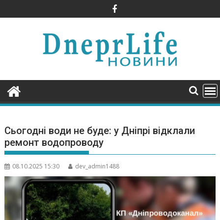
Skip
to
content
Сьогодні води не буде: у Дніпрі відклали
ремонт водопроводу
08.10.2025 15:30
dev_admin1488