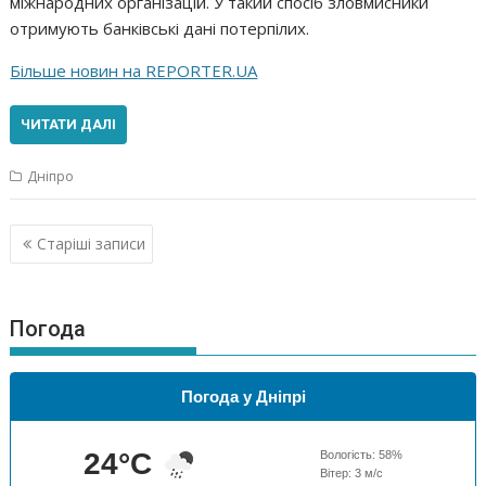
міжнародних організацій. У такий спосіб зловмисники
отримують банківські дані потерпілих.
Більше новин на REPORTER.UA
ЧИТАТИ ДАЛІ
Дніпро
Навігація
Старіші записи
за
записами
Погода
Погода у Дніпрі
24
°C
Вологість:
58
%
Вітер:
3
м/с