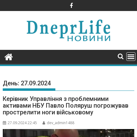
Skip
to
content
День:
27.09.2024
Керівник Управління з проблемними
активами НБУ Павло Поляруш погрожував
прострелити ноги військовому
27.09.2024 22:45
dev_admin1488