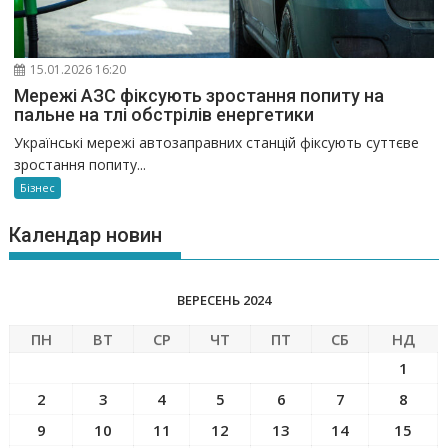
15.01.2026 16:20
Мережі АЗС фіксують зростання попиту на
пальне на тлі обстрілів енергетики
Українські мережі автозаправних станцій фіксують суттєве
зростання попиту...
Бізнес
Календар новин
ВЕРЕСЕНЬ 2024
ПН
ВТ
СР
ЧТ
ПТ
СБ
НД
1
2
3
4
5
6
7
8
9
10
11
12
13
14
15