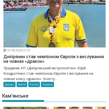
07.08.2026 21:01
Дніпрянин став чемпіоном Європи з веслування
на човнах «дракон»
Працівник КП «Дніпровський метрополітен» Юрій
Кондратенко став чемпіоном Європи з веслування на
човнах класу «дракон». Золоту...
Дніпро
Життя
Регіон
Україна
Кам’янське