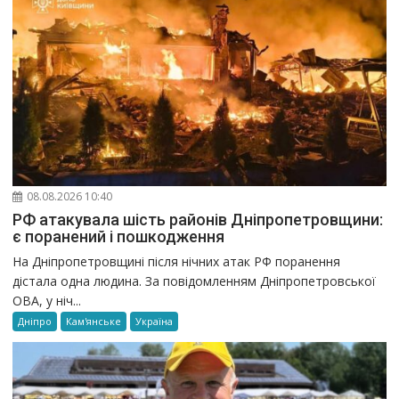
08.08.2026 10:40
РФ атакувала шість районів Дніпропетровщини:
є поранений і пошкодження
На Дніпропетровщині після нічних атак РФ поранення
дістала одна людина. За повідомленням Дніпропетровської
ОВА, у ніч...
Дніпро
Кам'янське
Україна