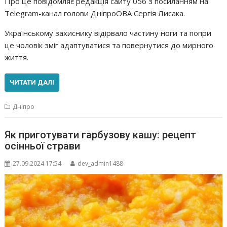
Про це повідомляє редакція сайту 056 з посиланням на
Telegram-канал голови ДніпроОВА Сергія Лисака.
Українському захиснику відірвало частину ноги та попри
це чоловік зміг адаптуватися та повернутися до мирного
життя.
ЧИТАТИ ДАЛІ
Дніпро
Як приготувати гарбузову кашу: рецепт
осінньої страви
27.09.2024 17:54
dev_admin1488