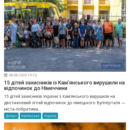
08.08.2026 19:19
15 дітей захисників із Кам’янського вирушили на
відпочинок до Німеччини
15 дітей захисників України з Кам’янського вирушили на
двотижневий літній відпочинок до німецького Вупперталя —
міста-побратима...
Дніпро
Кам'янське
Україна