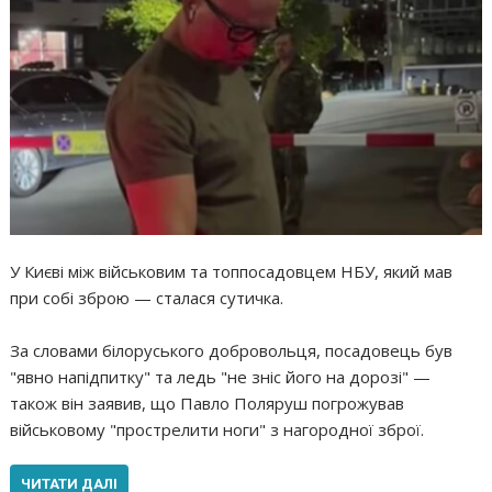
У Києві між військовим та топпосадовцем НБУ, який мав
при собі зброю — сталася сутичка.
За словами білоруського добровольця, посадовець був
"явно напідпитку" та ледь "не зніс його на дорозі" —
також він заявив, що Павло Поляруш погрожував
військовому "прострелити ноги" з нагородної зброї.
ЧИТАТИ ДАЛІ