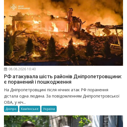
08.08.2026 10:40
РФ атакувала шість районів Дніпропетровщини:
є поранений і пошкодження
На Дніпропетровщині після нічних атак РФ поранення
дістала одна людина. За повідомленням Дніпропетровської
ОВА, у ніч...
Дніпро
Кам'янське
Україна