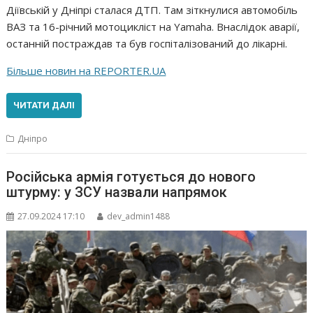
Діївській у Дніпрі сталася ДТП. Там зіткнулися автомобіль
ВАЗ та 16-річний мотоцикліст на Yamaha. Внаслідок аварії,
останній постраждав та був госпіталізований до лікарні.
Більше новин на REPORTER.UA
ЧИТАТИ ДАЛІ
Дніпро
Російська армія готується до нового
штурму: у ЗСУ назвали напрямок
27.09.2024 17:10
dev_admin1488