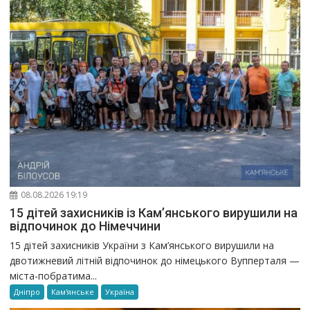
08.08.2026 19:19
15 дітей захисників із Кам’янського вирушили на
відпочинок до Німеччини
15 дітей захисників України з Кам’янського вирушили на
двотижневий літній відпочинок до німецького Вупперталя —
міста-побратима...
Дніпро
Кам'янське
Україна