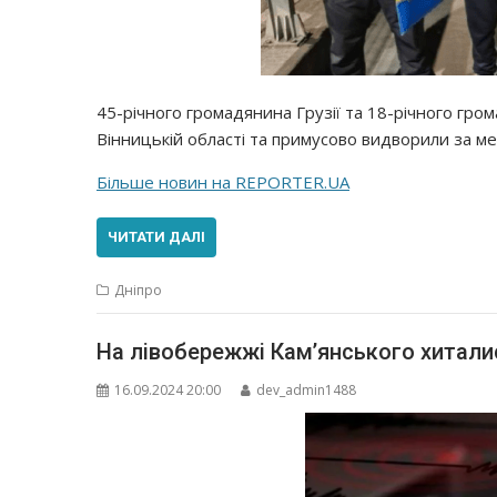
45-річного громадянина Грузії та 18-річного гр
Вінницькій області та примусово видворили за меж
Більше новин на REPORTER.UA
ЧИТАТИ ДАЛІ
Дніпро
На лівобережжі Кам’янського хиталис
16.09.2024 20:00
dev_admin1488