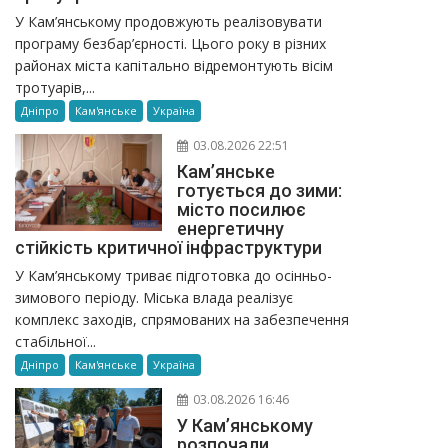
У Кам’янському продовжують реалізовувати
програму безбар’єрності. Цього року в різних
районах міста капітально відремонтують вісім
тротуарів,...
Дніпро
Кам'янське
Україна
03.08.2026 22:51
Кам’янське
готується до зими:
місто посилює
енергетичну
стійкість критичної інфраструктури
У Кам’янському триває підготовка до осінньо-
зимового періоду. Міська влада реалізує
комплекс заходів, спрямованих на забезпечення
стабільної...
Дніпро
Кам'янське
Україна
03.08.2026 16:46
У Кам’янському
розпочали