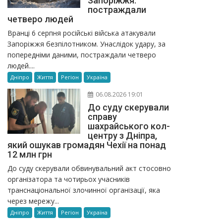
Запоріжжя:
постраждали
четверо людей
Вранці 6 серпня російські війська атакували
Запоріжжя безпілотником. Унаслідок удару, за
попередніми даними, постраждали четверо
людей....
Дніпро
Життя
Регіон
Україна
06.08.2026 19:01
До суду скерували
справу
шахрайського кол-
центру з Дніпра,
який ошукав громадян Чехії на понад
12 млн грн
До суду скерували обвинувальний акт стосовно
організатора та чотирьох учасників
транснаціональної злочинної організації, яка
через мережу...
Дніпро
Життя
Регіон
Україна