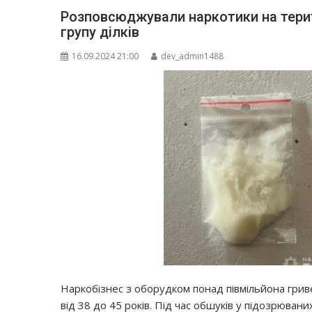
Розповсюджували наркотики на терит
групу ділків
16.09.2024 21:00
dev_admin1488
Наркобізнес з оборудком понад півмільйона гриве
від 38 до 45 років. Під час обшуків у підозрюван