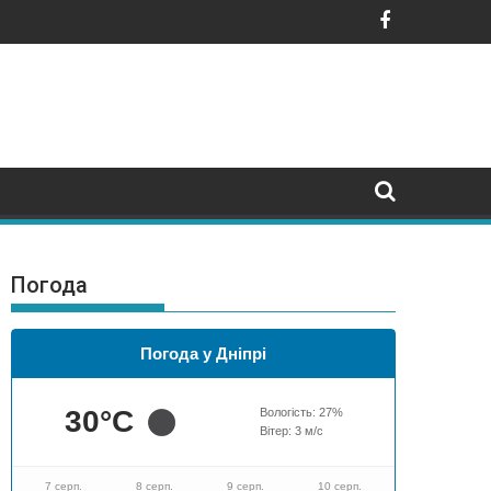
ро людей
Погода
Погода у Дніпрі
30
°C
Вологість:
27
%
Вітер:
3
м/с
7 серп.
8 серп.
9 серп.
10 серп.