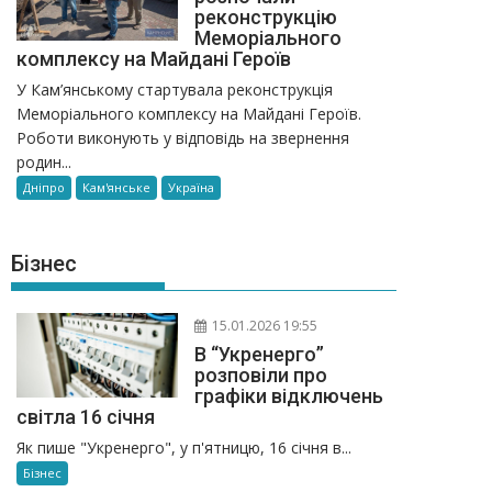
реконструкцію
Меморіального
комплексу на Майдані Героїв
У Кам’янському стартувала реконструкція
Меморіального комплексу на Майдані Героїв.
Роботи виконують у відповідь на звернення
родин...
Дніпро
Кам'янське
Україна
Бізнес
15.01.2026 19:55
В “Укренерго”
розповіли про
графіки відключень
світла 16 січня
Як пише "Укренерго", у п'ятницю, 16 січня в...
Бізнес