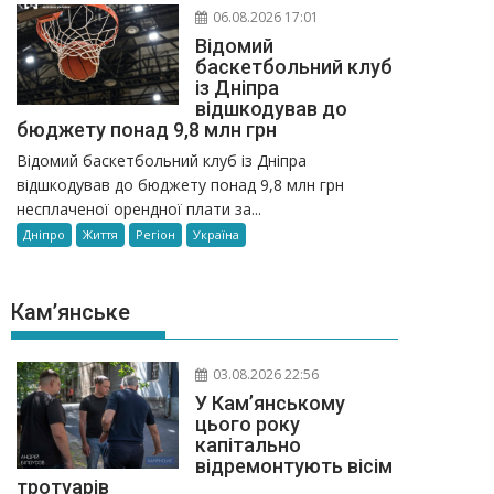
06.08.2026 17:01
Відомий
баскетбольний клуб
із Дніпра
відшкодував до
бюджету понад 9,8 млн грн
Відомий баскетбольний клуб із Дніпра
відшкодував до бюджету понад 9,8 млн грн
несплаченої орендної плати за...
Дніпро
Життя
Регіон
Україна
Кам’янське
03.08.2026 22:56
У Кам’янському
цього року
капітально
відремонтують вісім
тротуарів