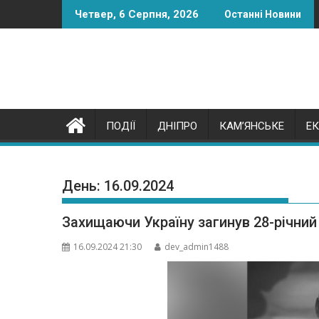
Skip
Четвер, 6 Серпня, 2026
Останні Новини
to
content
ПОДІЇ
ДНІПРО
КАМ’ЯНСЬКЕ
Е
День:
16.09.2024
Захищаючи Україну загинув 28-річни
16.09.2024 21:30
dev_admin1488