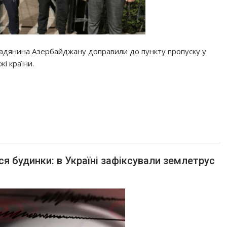
омадянина Азербайджану доправили до пункту пропуску у
і країни.
я будинки: в Україні зафіксували землетрус