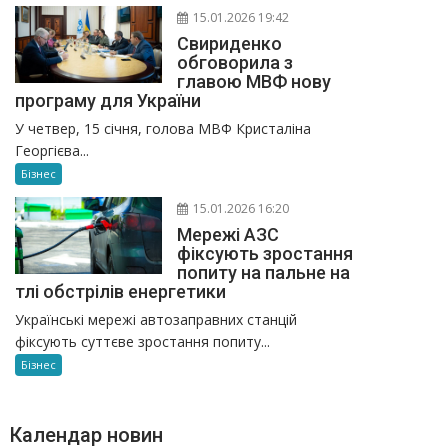
15.01.2026 19:42
Свириденко
обговорила з
главою МВФ нову
програму для України
У четвер, 15 січня, голова МВФ Кристаліна
Георгієва...
Бізнес
15.01.2026 16:20
Мережі АЗС
фіксують зростання
попиту на пальне на
тлі обстрілів енергетики
Українські мережі автозаправних станцій
фіксують суттєве зростання попиту...
Бізнес
Календар новин