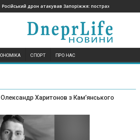
Російський дрон атакував Запоріжжя: постраждали четве
КОНОМІКА
СПОРТ
ПРО НАС
й Олександр Харитонов з Камʼянського