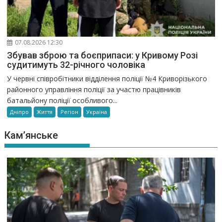
07.08.2026 12:30
Збував зброю та боєприпаси: у Кривому Розі
судитимуть 32-річного чоловіка
У червні співробітники відділення поліції №4 Криворізького
районного управління поліції за участю працівників
батальйону поліції особливого...
Дніпро
Життя
Регіон
Україна
Кам’янське