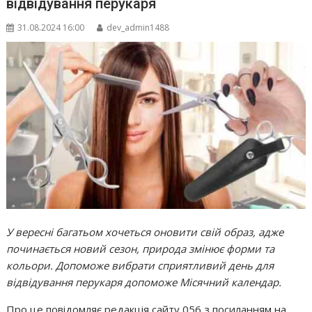
відвідування перукаря
31.08.2024 16:00
dev_admin1488
У вересні багатьом хочеться оновити свій образ, адже
починається новий сезон, природа змінює форми та
кольори. Допоможе вибрати сприятливий день для
відвідування перукаря допоможе Місячний календар.
Про це повідомляє редакція сайту 056 з посиланням на