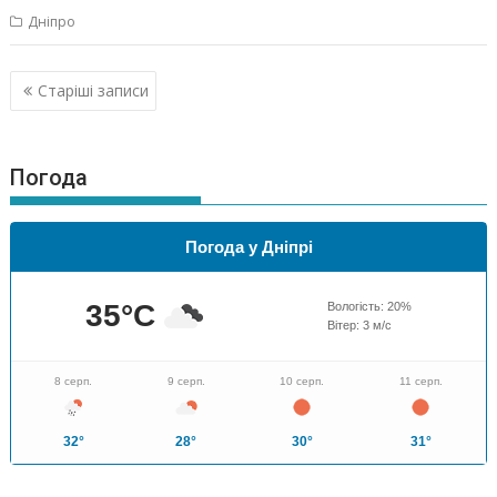
Дніпро
Навігація
Старіші записи
за
записами
Погода
Погода у Дніпрі
35
°C
Вологість:
20
%
Вітер:
3
м/с
8 серп.
9 серп.
10 серп.
11 серп.
32°
28°
30°
31°