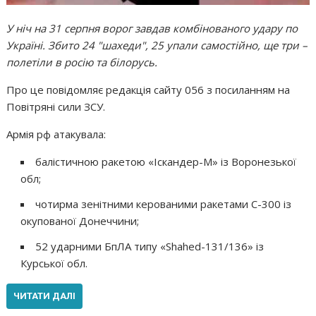
У ніч на 31 серпня ворог завдав комбінованого удару по
Україні. Збито 24 "шахеди", 25 упали самостійно, ще три –
полетіли в росію та білорусь.
Про це повідомляє редакція сайту 056 з посиланням на
Повітряні сили ЗСУ.
Армія рф атакувала:
балістичною ракетою «Іскандер-М» із Воронезької
обл;
чотирма зенітними керованими ракетами С-300 із
окупованої Донеччини;
52 ударними БпЛА типу «Shahed-131/136» із
Курської обл.
ЧИТАТИ ДАЛІ