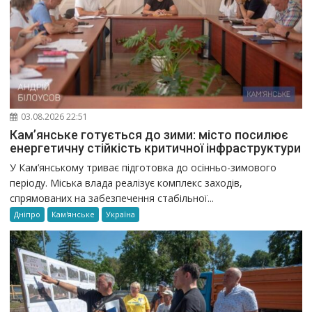
03.08.2026 22:51
Кам’янське готується до зими: місто посилює
енергетичну стійкість критичної інфраструктури
У Кам’янському триває підготовка до осінньо-зимового
періоду. Міська влада реалізує комплекс заходів,
спрямованих на забезпечення стабільної...
Дніпро
Кам'янське
Україна