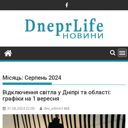
Skip
to
content
Місяць:
Серпень 2024
Відключення світла у Дніпрі та області:
графіки на 1 вересня
31.08.2024 22:00
dev_admin1488