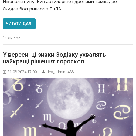
Нікопольщину. Бив артилерією і дронами-камікадзе.
Скидав боєприпаси з БпЛА.
ЧИТАТИ ДАЛІ
Дніпро
У вересні ці знаки Зодіаку ухвалять
найкращі рішення: гороскоп
31.08.2024 17:00
dev_admin1488