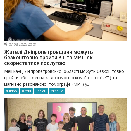
07.08.2026 20:01
Жителі Дніпропетровщини можуть
безкоштовно пройти КТ та МРТ: як
скористатися послугою
Мешканці Дніпропетровської області можуть безкоштовно
пройти обстеження за допомогою комп’ютерної (КТ) та
магнітно-резонансної томографії (МРТ) у...
Дніпро
Життя
Регіон
Україна