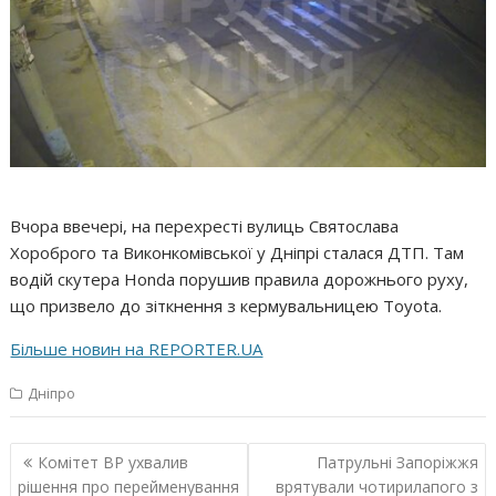
Вчора ввечері, на перехресті вулиць Святослава
Хороброго та Виконкомівської у Дніпрі сталася ДТП. Там
водій скутера Honda порушив правила дорожнього руху,
що призвело до зіткнення з кермувальницею Toyota.
Більше новин на REPORTER.UA
Дніпро
Навігація
Комітет ВР ухвалив
Патрульні Запоріжжя
записів
рішення про перейменування
врятували чотирилапого з