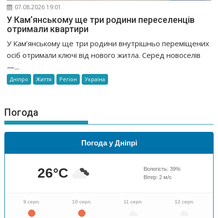
07.08.2026 19:01
У Кам’янському ще три родини переселенців
отримали квартири
У Кам’янському ще три родини внутрішньо переміщених
осіб отримали ключі від нового житла. Серед новоселів
—...
Дніпро
Життя
Регіон
Україна
Погода
Погода у Дніпрі
26
°C
Вологість:
39
%
Вітер:
2
м/с
9 серп.
10 серп.
11 серп.
12 серп.