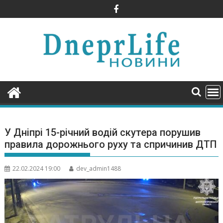
Skip
to
content
У Дніпрі 15-річний водій скутера порушив
правила дорожнього руху та спричинив ДТП
22.02.2024 19:00
dev_admin1488