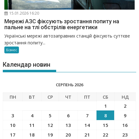
15.01.2026 16:20
Мережі АЗС фіксують зростання попиту на
пальне на тлі обстрілів енергетики
Українські мережі автозаправних станцій фіксують суттєве
зростання попиту...
Бізнес
Календар новин
СЕРПЕНЬ 2026
ПН
ВТ
СР
ЧТ
ПТ
СБ
НД
1
2
3
4
5
6
7
8
9
10
11
12
13
14
15
16
17
18
19
20
21
22
23