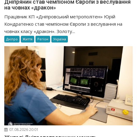
Дніпрянин став чемпіоном Європи з веслування
на човнах «дракон»
Працівник КП «Дніпровський метрополітен» Юрій
Кондратенко став чемпіоном Європи з веслування на
човнах класу «дракон». Золоту...
Дніпро
Життя
Регіон
Україна
07.08.2026 20:01