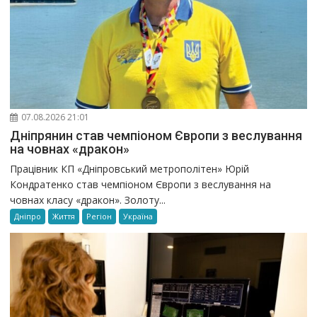
07.08.2026 21:01
Дніпрянин став чемпіоном Європи з веслування
на човнах «дракон»
Працівник КП «Дніпровський метрополітен» Юрій
Кондратенко став чемпіоном Європи з веслування на
човнах класу «дракон». Золоту...
Дніпро
Життя
Регіон
Україна