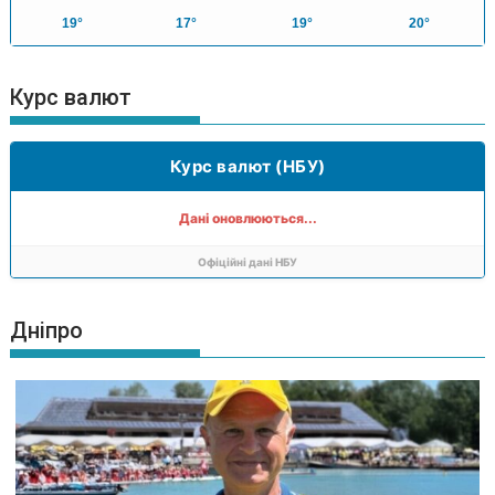
19°
17°
19°
20°
Курс валют
Курс валют (НБУ)
Дані оновлюються...
Офіційні дані НБУ
Дніпро