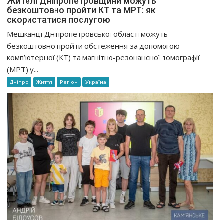
Жителі Дніпропетровщини можуть
безкоштовно пройти КТ та МРТ: як
скористатися послугою
Мешканці Дніпропетровської області можуть
безкоштовно пройти обстеження за допомогою
комп’ютерної (КТ) та магнітно-резонансної томографії
(МРТ) у...
Дніпро
Життя
Регіон
Україна