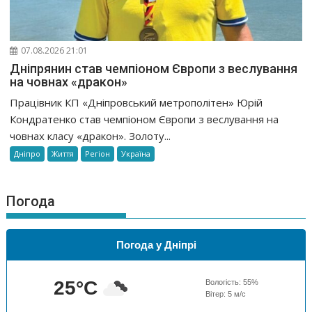
07.08.2026 21:01
Дніпрянин став чемпіоном Європи з веслування
на човнах «дракон»
Працівник КП «Дніпровський метрополітен» Юрій
Кондратенко став чемпіоном Європи з веслування на
човнах класу «дракон». Золоту...
Дніпро
Життя
Регіон
Україна
Погода
Погода у Дніпрі
25
°C
Вологість:
55
%
Вітер:
5
м/с