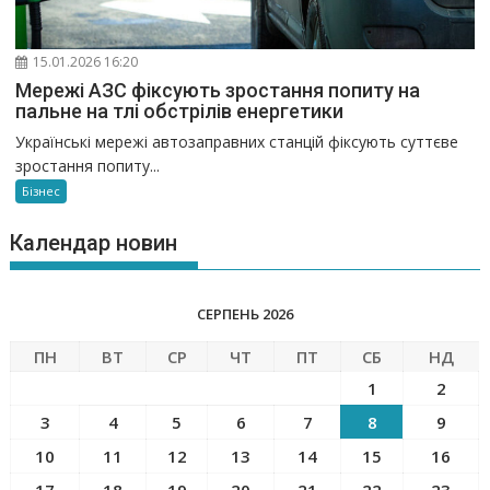
15.01.2026 16:20
Мережі АЗС фіксують зростання попиту на
пальне на тлі обстрілів енергетики
Українські мережі автозаправних станцій фіксують суттєве
зростання попиту...
Бізнес
Календар новин
СЕРПЕНЬ 2026
ПН
ВТ
СР
ЧТ
ПТ
СБ
НД
1
2
3
4
5
6
7
8
9
10
11
12
13
14
15
16
17
18
19
20
21
22
23