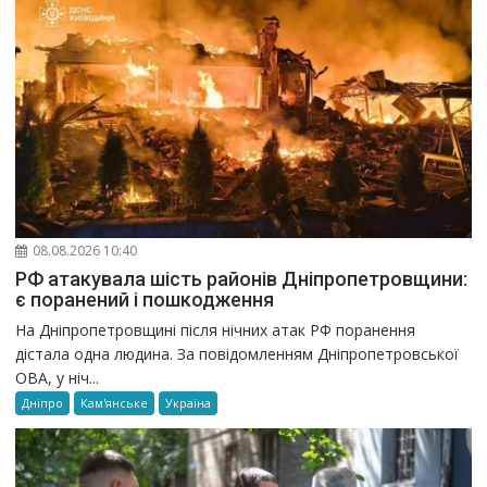
08.08.2026 10:40
РФ атакувала шість районів Дніпропетровщини:
є поранений і пошкодження
На Дніпропетровщині після нічних атак РФ поранення
дістала одна людина. За повідомленням Дніпропетровської
ОВА, у ніч...
Дніпро
Кам'янське
Україна