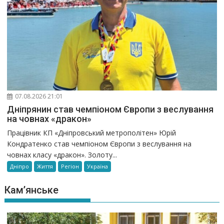
07.08.2026 21:01
Дніпрянин став чемпіоном Європи з веслування
на човнах «дракон»
Працівник КП «Дніпровський метрополітен» Юрій
Кондратенко став чемпіоном Європи з веслування на
човнах класу «дракон». Золоту...
Дніпро
Життя
Регіон
Україна
Кам’янське