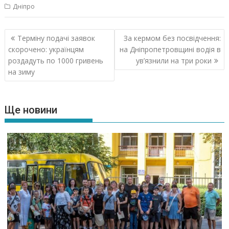
Дніпро
Навігація
Терміну подачі заявок
За кермом без посвідчення:
записів
скорочено: українцям
на Дніпропетровщині водія в
роздадуть по 1000 гривень
ув’язнили на три роки
на зиму
Ще новини