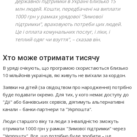
державної підтримки в Україні близько 15
млн людей. Кошти, передбачені на виплати
1000 грн у рамках урядової "Зимової
підтримки", враховують потреби цих людей.
Це і оплата комунальних послуг, і ліки, і
теплий одяг чи взуття"‎,
– сказав він.
Хто може отримати тисячу
В уряді очікують, що програмою скористаються близько
10 мільйонів українців, які живуть не виїхали за кордон.
Заявки на дітей (за свідоцтвом про народження) потрібно
буде подавати окремо. Для тих, у кого немає доступу до
"‎Дії"‎ або банківських сервісів, діятимуть альтернативні
канали – банки-партнери та "‎Укрпошта"‎.
Люди старшого віку та люди з інвалідністю зможуть
отримати 1000 грн у рамках "‎Зимової підтримки"‎ через
"‎Укрпошту"‎. Все, що потрібно буде зробити – це