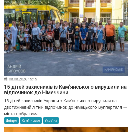
08.08.2026 19:19
15 дітей захисників із Кам’янського вирушили на
відпочинок до Німеччини
15 дітей захисників України з Кам’янського вирушили на
двотижневий літній відпочинок до німецького Вупперталя —
міста-побратима...
Дніпро
Кам'янське
Україна