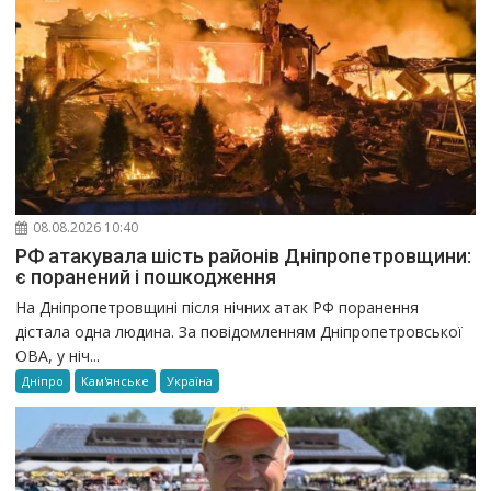
08.08.2026 10:40
РФ атакувала шість районів Дніпропетровщини:
є поранений і пошкодження
На Дніпропетровщині після нічних атак РФ поранення
дістала одна людина. За повідомленням Дніпропетровської
ОВА, у ніч...
Дніпро
Кам'янське
Україна