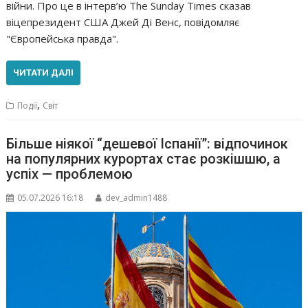
війни. Про це в інтерв’ю The Sunday Times сказав
віцепрезидент США Джей Ді Венс, повідомляє
"Європейська правда".
ЧИТАТИ ДАЛІ
,
Події
Світ
Більше ніякої “дешевої Іспанії”: відпочинок
на популярних курортах стає розкішшю, а
успіх — проблемою
05.07.2026 16:18
dev_admin1488