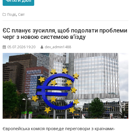
ЧИТАТИ ДАЛІ
,
Події
Світ
ЄС планує зусилля, щоб подолати проблеми
черг з новою системою в’їзду
05.07.2026 19:20
dev_admin1488
Європейська комісія проведе переговори з країнами-