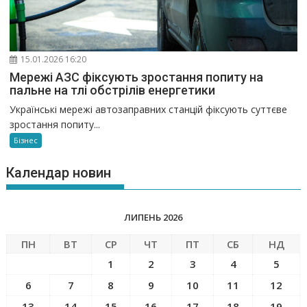
15.01.2026 16:20
Мережі АЗС фіксують зростання попиту на
пальне на тлі обстрілів енергетики
Українські мережі автозаправних станцій фіксують суттєве
зростання попиту...
Бізнес
Календар новин
ЛИПЕНЬ 2026
ПН
ВТ
СР
ЧТ
ПТ
СБ
НД
1
2
3
4
5
6
7
8
9
10
11
12
13
14
15
16
17
18
19