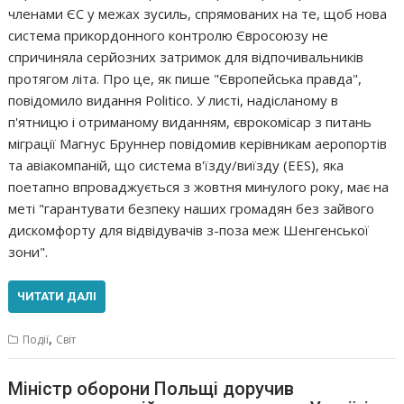
членами ЄС у межах зусиль, спрямованих на те, щоб нова
система прикордонного контролю Євросоюзу не
спричиняла серйозних затримок для відпочивальників
протягом літа. Про це, як пише "Європейська правда",
повідомило видання Politico. У листі, надісланому в
п'ятницю і отриманому виданням, єврокомісар з питань
міграції Магнус Бруннер повідомив керівникам аеропортів
та авіакомпаній, що система в'їзду/виїзду (EES), яка
поетапно впроваджується з жовтня минулого року, має на
меті "гарантувати безпеку наших громадян без зайвого
дискомфорту для відвідувачів з-поза меж Шенгенської
зони".
ЧИТАТИ ДАЛІ
,
Події
Світ
Міністр оборони Польщі доручив