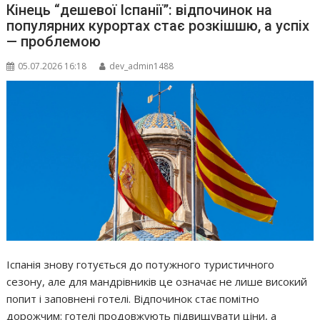
Кінець “дешевої Іспанії”: відпочинок на
популярних курортах стає розкішшю, а успіх
— проблемою
05.07.2026 16:18
dev_admin1488
Іспанія знову готується до потужного туристичного
сезону, але для мандрівників це означає не лише високий
попит і заповнені готелі. Відпочинок стає помітно
дорожчим: готелі продовжують підвищувати ціни, а