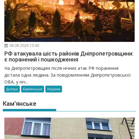
08.08.2026 10:40
РФ атакувала шість районів Дніпропетровщини:
є поранений і пошкодження
На Дніпропетровщині після нічних атак РФ поранення
дістала одна людина. За повідомленням Дніпропетровської
ОВА, у ніч...
Дніпро
Кам'янське
Україна
Кам’янське