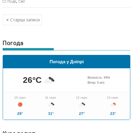
,
Події
Світ
Навігація
Старіші записи
за
записами
Погода
Погода у Дніпрі
26
°C
Вологість:
44
%
Вітер:
5
м/с
10 серп.
11 серп.
12 серп.
13 серп.
29°
31°
27°
23°