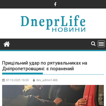
Skip
to
content
Прицільний удар по рятувальниках на
Дніпропетровщині: є поранений
07.10.2025 18:00
dev_admin1488