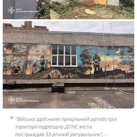
"Війська здійснили прицільний артобстріл
території підрозділу ДСНС міста,
постраждав 33-річний рятувальник",
–