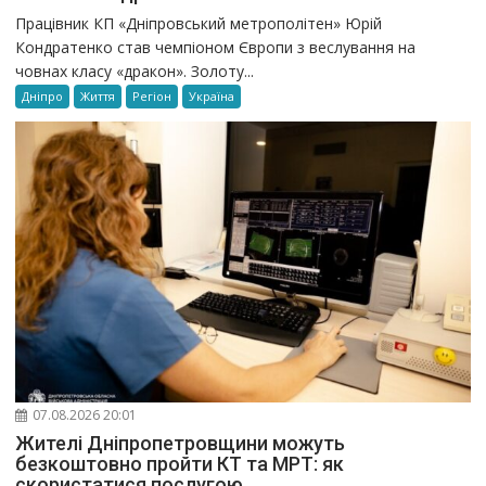
Працівник КП «Дніпровський метрополітен» Юрій
Кондратенко став чемпіоном Європи з веслування на
човнах класу «дракон». Золоту...
Дніпро
Життя
Регіон
Україна
07.08.2026 20:01
Жителі Дніпропетровщини можуть
безкоштовно пройти КТ та МРТ: як
скористатися послугою