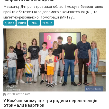
Мешканці Дніпропетровської області можуть безкоштовно
пройти обстеження за допомогою комп’ютерної (КТ) та
магнітно-резонансної томографії (МРТ) у...
Дніпро
Життя
Регіон
Україна
07.08.2026 19:01
У Кам’янському ще три родини переселенців
отримали квартири