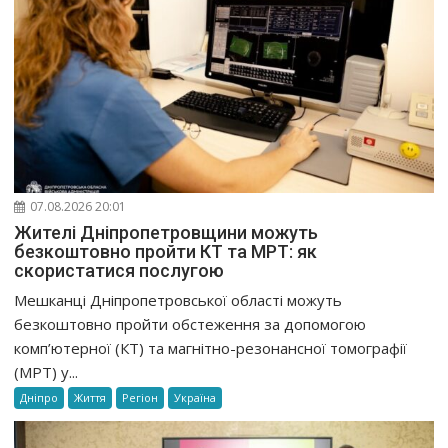
07.08.2026 20:01
Жителі Дніпропетровщини можуть
безкоштовно пройти КТ та МРТ: як
скористатися послугою
Мешканці Дніпропетровської області можуть
безкоштовно пройти обстеження за допомогою
комп’ютерної (КТ) та магнітно-резонансної томографії
(МРТ) у...
Дніпро
Життя
Регіон
Україна