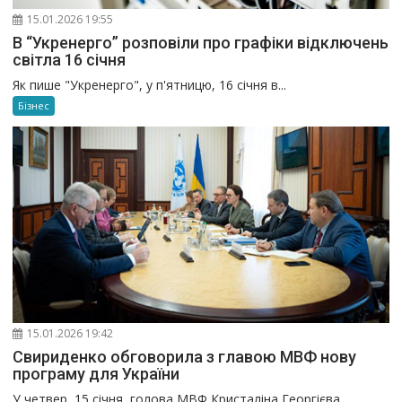
15.01.2026 19:55
В “Укренерго” розповіли про графіки відключень
світла 16 січня
Як пише "Укренерго", у п'ятницю, 16 січня в...
Бізнес
15.01.2026 19:42
Свириденко обговорила з главою МВФ нову
програму для України
У четвер, 15 січня, голова МВФ Кристаліна Георгієва...