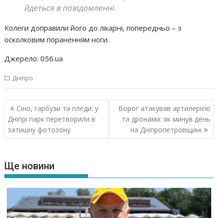
йдеться в повідомленні.
Колеги доправили його до лікарні, попередньо – з
осколковим пораненням ноги.
Джерело: 056.ua
Дніпро
Навігація
Сіно, гарбузи та пледи: у
Ворог атакував артилерією
записів
Дніпрі парк перетворили в
та дронами: як минув день
затишну фотозону
на Дніпропетровщині
Ще новини