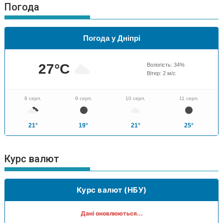
Погода
Погода у Дніпрі
27
°C
Вологість:
34
%
Вітер:
2
м/с
8 серп.
9 серп.
10 серп.
11 серп.
21°
19°
21°
25°
Курс валют
Курс валют (НБУ)
Дані оновлюються...