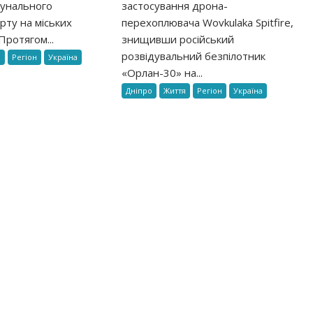
мунального
застосування дрона-
рту на міських
перехоплювача Wovkulaka Spitfire,
Протягом...
знищивши російський
розвідувальний безпілотник
я
Регіон
Україна
«Орлан-30» на...
Дніпро
Життя
Регіон
Україна