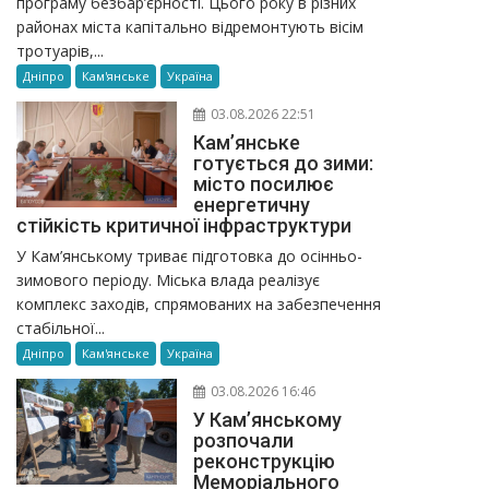
програму безбар’єрності. Цього року в різних
районах міста капітально відремонтують вісім
тротуарів,...
Дніпро
Кам'янське
Україна
03.08.2026 22:51
Кам’янське
готується до зими:
місто посилює
енергетичну
стійкість критичної інфраструктури
У Кам’янському триває підготовка до осінньо-
зимового періоду. Міська влада реалізує
комплекс заходів, спрямованих на забезпечення
стабільної...
Дніпро
Кам'янське
Україна
03.08.2026 16:46
У Кам’янському
розпочали
реконструкцію
Меморіального