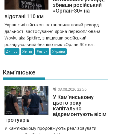
збивши російський
«Орлан-30» на
відстані 110 км
Українські військові встановили новий рекорд
дальності застосування дрона-перехоплювача
Wovkulaka Spitfire, знищивши російський
розвідувальний безпілотник «Орлан-30» на...
Дніпро
Життя
Регіон
Україна
Кам’янське
03.08.2026 22:56
У Кам’янському
цього року
капітально
відремонтують вісім
тротуарів
У Кам’янському продовжують реалізовувати