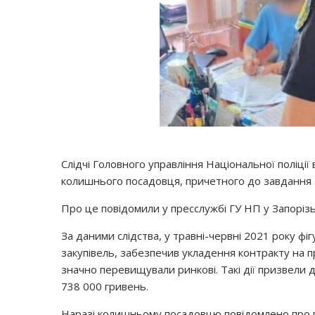
Слідчі Головного управління Національної поліції 
колишнього посадовця, причетного до завдання 
Про це повідомили у пресслужбі ГУ НП у Запорізьк
За даними слідства, у травні-червні 2021 року фі
закупівель, забезпечив укладення контракту на 
значно перевищували ринкові. Такі дії призвели
738 000 гривень.
Наразі колишньому посадовцю повідомлено про п