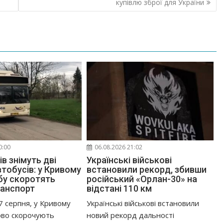
купівлю зброї для України
0:00
06.08.2026 21:02
в знімуть дві
Українські військові
тобусів: у Кривому
встановили рекорд, збивши
обу скоротять
російський «Орлан-30» на
ранспорт
відстані 110 км
7 серпня, у Кривому
Українські військові встановили
ово скорочують
новий рекорд дальності