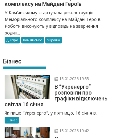
комплексу на Майдані Героїв
У Кам’янському стартувала реконструкція
Меморіального комплексу на Майдані Героїв.
Роботи виконують у відповідь на звернення
родин...
Дніпро
Кам'янське
Україна
Бізнес
15.01.2026 19:55
В “Укренерго”
розповіли про
графіки відключень
світла 16 січня
Як пише "Укренерго", у п'ятницю, 16 січня в...
Бізнес
15.01.2026 19:42