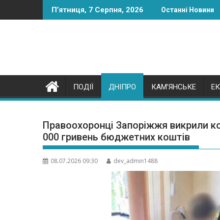
Skip
П’ятниця, 7 Серпня, 2026
Останні Новини
to
content
ПОДІЇ
ДНІПРО
КАМ’ЯНСЬКЕ
Е
Правоохоронці Запоріжжя викрили ко
000 гривень бюджетних коштів
08.07.2026 09:30
dev_admin1488