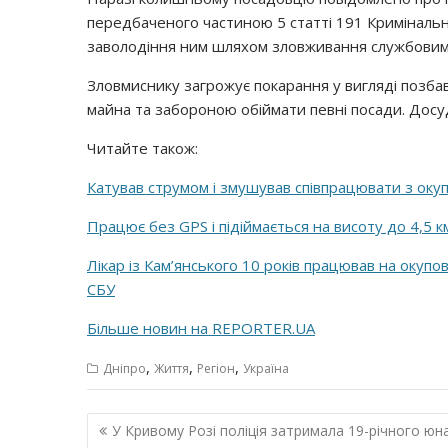
передбаченого частиною 5 статті 191 Кримінальн
заволодіння ним шляхом зловживання службовим
Зловмиснику загрожує покарання у вигляді позбав
майна та забороною обіймати певні посади. Досу
Читайте також:
Катував струмом і змушував співпрацювати з оку
Працює без GPS і підіймається на висоту до 4,5 
Лікар із Кам’янського 10 років працював на окуп
СБУ
Більше новин на REPORTER.UA
,
,
,
Дніпро
Життя
Регіон
Україна
Навігація
У Кривому Розі поліція затримала 19-річного юн