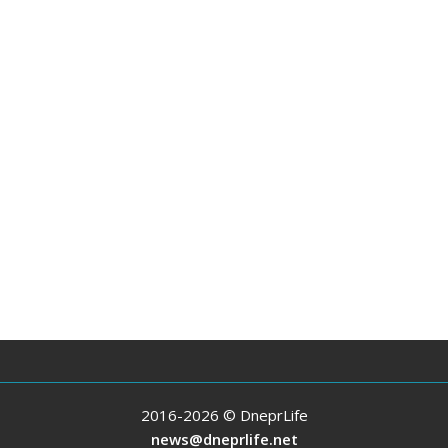
2016-2026 © DneprLife
news@dneprlife.net