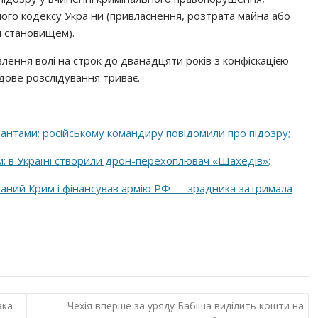
ого кодексу України (привласнення, розтрата майна або
 становищем).
лення волі на строк до дванадцяти років з конфіскацією
дове розслідування триває.
пантами: російському командиру повідомили про підозру;
км: в Україні створили дрон-перехоплювач «Шахедів»;
ований Крим і фінансував армію РФ — зрадника затримала
ака
Чехія вперше за уряду Бабіша виділить кошти на