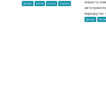
кількість ко
Дніпро
Життя
Регіон
Україна
автотранспо
маршрутах. 
Дніпро
Житт