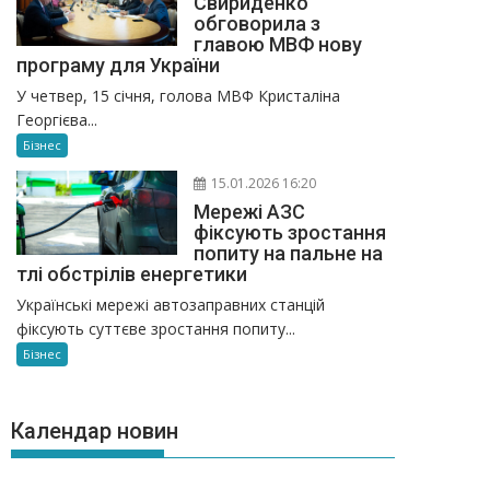
Свириденко
обговорила з
главою МВФ нову
програму для України
У четвер, 15 січня, голова МВФ Кристаліна
Георгієва...
Бізнес
15.01.2026 16:20
Мережі АЗС
фіксують зростання
попиту на пальне на
тлі обстрілів енергетики
Українські мережі автозаправних станцій
фіксують суттєве зростання попиту...
Бізнес
Календар новин