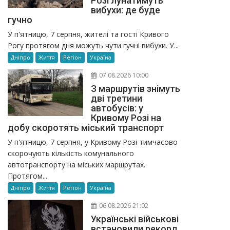
Розі лунатимуть
вибухи: де буде
гучно
У п'ятницю, 7 серпня, жителі та гості Кривого
Рогу протягом дня можуть чути гучні вибухи. У...
Дніпро
Життя
Регіон
Україна
07.08.2026 10:00
З маршрутів знімуть
дві третини
автобусів: у
Кривому Розі на
добу скоротять міський транспорт
У п'ятницю, 7 серпня, у Кривому Розі тимчасово
скорочують кількість комунального
автотранспорту на міських маршрутах.
Протягом...
Дніпро
Життя
Регіон
Україна
06.08.2026 21:02
Українські військові
встановили рекорд,