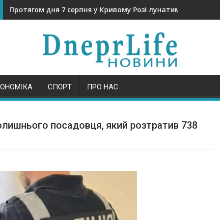
Протягом дня 7 серпня у Кривому Розі лунатимуть вибухи
КОНОМІКА
СПОРТ
ПРО НАС
лишнього посадовця, який розтратив 738