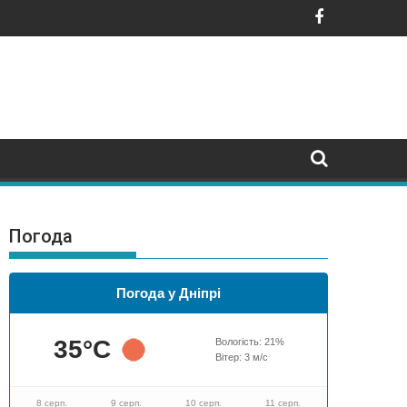
: де буде гучно
Погода
Погода у Дніпрі
35
°C
Вологість:
21
%
Вітер:
3
м/с
8 серп.
9 серп.
10 серп.
11 серп.