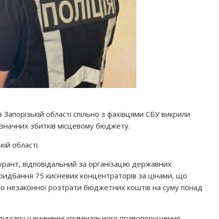
в Запорізькій області спільно з фахівцями СБУ викрили
значних збитків місцевому бюджету.
ій області.
гурант, відповідальний за організацію державних
придбання 75 кисневих концентраторів за цінами, що
 до незаконної розтрати бюджетних коштів на суму понад
ідозру у вчиненні кримінального правопорушення,