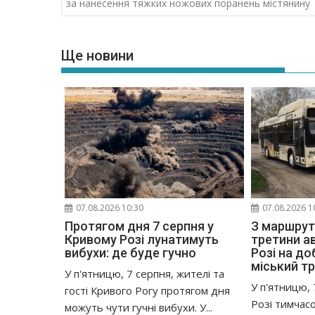
записів
за нанесення тяжких ножових поранень містянину
Ще новини
07.08.2026 10:30
07.08.2026 1
Протягом дня 7 серпня у
З маршруті
Кривому Розі лунатимуть
третини ав
вибухи: де буде гучно
Розі на д
міський т
У п'ятницю, 7 серпня, жителі та
У п'ятницю, 
гості Кривого Рогу протягом дня
Розі тимчас
можуть чути гучні вибухи. У...