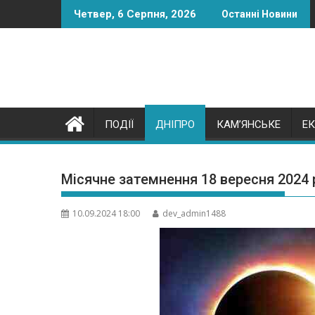
Skip
Четвер, 6 Серпня, 2026
Останні Новини
to
content
ПОДІЇ
ДНІПРО
КАМ’ЯНСЬКЕ
Е
Місячне затемнення 18 вересня 2024 
10.09.2024 18:00
dev_admin1488