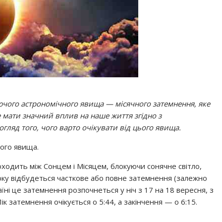
юючого астрономічного явища — місячного затемнення, яке
е мати значний вплив на наше життя згідно з
ляд того, чого варто очікувати від цього явища.
ього явища.
ходить між Сонцем і Місяцем, блокуючи сонячне світло,
року відбудеться часткове або повне затемнення (залежно
аїні це затемнення розпочнеться у ніч з 17 на 18 вересня, з
ік затемнення очікується о 5:44, а закінчення — о 6:15.