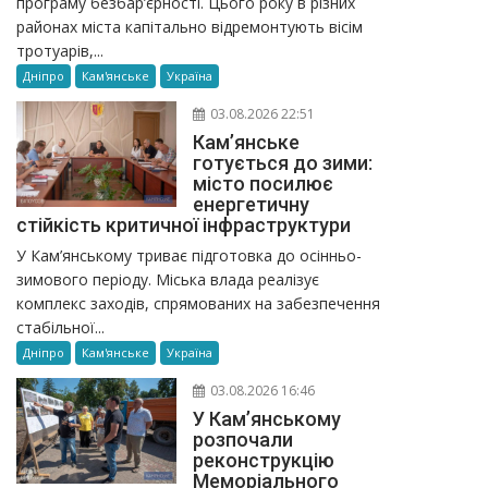
програму безбар’єрності. Цього року в різних
районах міста капітально відремонтують вісім
тротуарів,...
Дніпро
Кам'янське
Україна
03.08.2026 22:51
Кам’янське
готується до зими:
місто посилює
енергетичну
стійкість критичної інфраструктури
У Кам’янському триває підготовка до осінньо-
зимового періоду. Міська влада реалізує
комплекс заходів, спрямованих на забезпечення
стабільної...
Дніпро
Кам'янське
Україна
03.08.2026 16:46
У Кам’янському
розпочали
реконструкцію
Меморіального