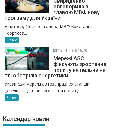
Свириденко
обговорила з
главою МВФ нову
програму для України
У четвер, 15 січня, голова МВФ Кристаліна
Георгієва...
Бізнес
15.01.2026 16:20
Мережі АЗС
фіксують зростання
попиту на пальне на
тлі обстрілів енергетики
Українські мережі автозаправних станцій
фіксують суттєве зростання попиту...
Бізнес
Календар новин