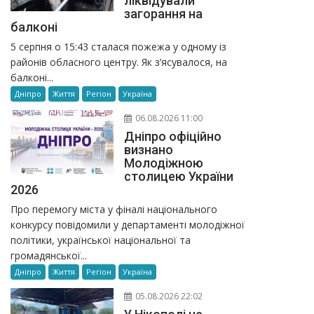
ліквідували
загорання на
балконі
5 серпня о 15:43 сталася пожежа у одному із
районів обласного центру. Як з’ясувалося, на
балконі...
Дніпро
Життя
Регіон
Україна
06.08.2026 11:00
Дніпро офіційно
визнано
Молодіжною
столицею України
2026
Про перемогу міста у фіналі національного
конкурсу повідомили у департаменті молодіжної
політики, української національної та
громадянської...
Дніпро
Життя
Регіон
Україна
05.08.2026 22:02