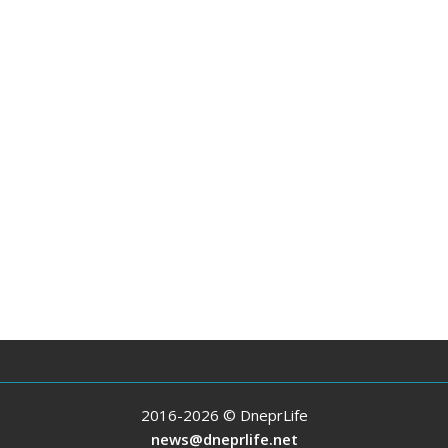
2016-2026 © DneprLife
news@dneprlife.net