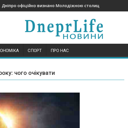
Дніпро офіційно визнано Молодіжною столицею України 2
КОНОМІКА
СПОРТ
ПРО НАС
року: чого очікувати