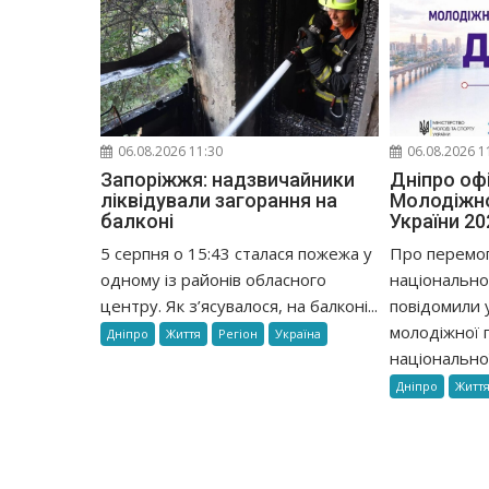
06.08.2026 11:30
06.08.2026 1
Запоріжжя: надзвичайники
Дніпро оф
ліквідували загорання на
Молодіжн
балконі
України 20
5 серпня о 15:43 сталася пожежа у
Про перемогу
одному із районів обласного
національно
центру. Як з’ясувалося, на балконі...
повідомили 
молодіжної п
Дніпро
Життя
Регіон
Україна
національної
Дніпро
Житт