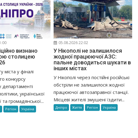
1:00
05.08.2026 22:02
іційно визнано
У Нікополі не залишилося
ою столицею
жодної працюючої АЗС:
26
пальне доводиться шукати в
інших містах
 міста у фіналі
У Нікополі через постійні російські
го конкурсу
обстріли не залишилося жодної
у департаменті
працюючої автозаправної станції.
олітики, української
Місцеві жителі змушені їздити...
 та громадянської...
Дніпро
Життя
Регіон
Україна
я
Регіон
Україна