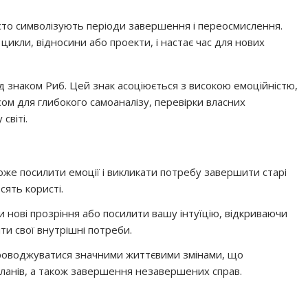
асто символізують періоди завершення і переосмислення.
цикли, відносини або проекти, і настає час для нових
д знаком Риб. Цей знак асоціюється з високою емоційністю,
ом для глибокого самоаналізу, перевірки власних
світі.
же посилити емоції і викликати потребу завершити старі
сять користі.
 нові прозріння або посилити вашу інтуїцію, відкриваючи
ти свої внутрішні потреби.
проводжуватися значними життєвими змінами, що
ланів, а також завершення незавершених справ.