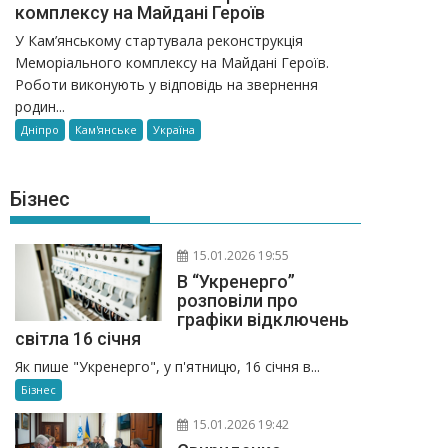
комплексу на Майдані Героїв
У Кам’янському стартувала реконструкція
Меморіального комплексу на Майдані Героїв.
Роботи виконують у відповідь на звернення
родин...
Дніпро
Кам'янське
Україна
Бізнес
15.01.2026 19:55
В “Укренерго”
розповіли про
графіки відключень
світла 16 січня
Як пише "Укренерго", у п'ятницю, 16 січня в...
Бізнес
15.01.2026 19:42