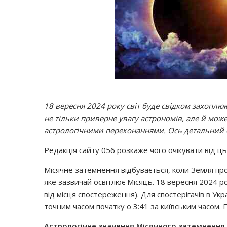
18 вересня 2024 року світ буде свідком захопл
не тільки приверне увагу астрономів, але й мож
астрологічними переконаннями. Ось детальний ог
Редакція сайту 056 розкаже чого очікувати від ц
Місячне затемнення відбувається, коли Земля про
яке зазвичай освітлює Місяць. 18 вересня 2024 
від місця спостереження). Для спостерігачів в Укр
точним часом початку о 3:41 за київським часом. П
Астрологічне значення Місячного затемнення