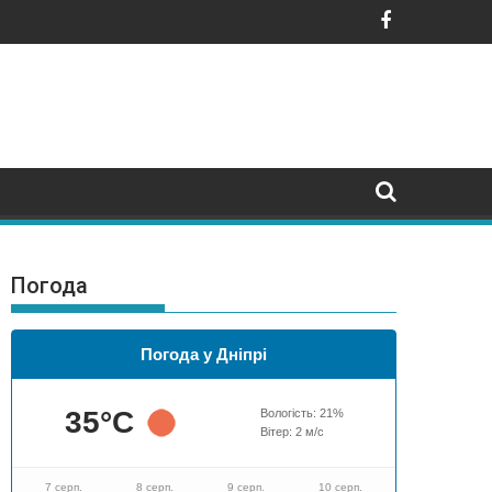
026
Погода
Погода у Дніпрі
35
°C
Вологість:
21
%
Вітер:
2
м/с
7 серп.
8 серп.
9 серп.
10 серп.