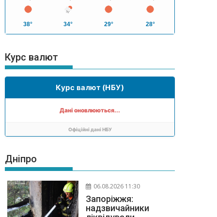
38°
34°
29°
28°
Курс валют
Курс валют (НБУ)
Дані оновлюються...
Офіційні дані НБУ
Дніпро
06.08.2026 11:30
Запоріжжя:
надзвичайники