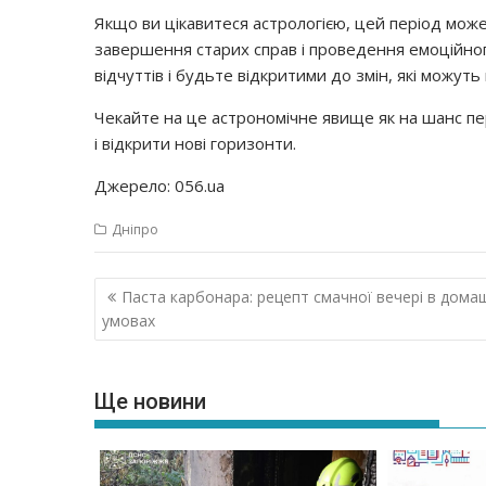
Якщо ви цікавитеся астрологією, цей період може
завершення старих справ і проведення емоційног
відчуттів і будьте відкритими до змін, які можуть
Чекайте на це астрономічне явище як на шанс пер
і відкрити нові горизонти.
Джерело: 056.ua
Дніпро
Навігація
Паста карбонара: рецепт смачної вечері в дома
записів
умовах
Ще новини