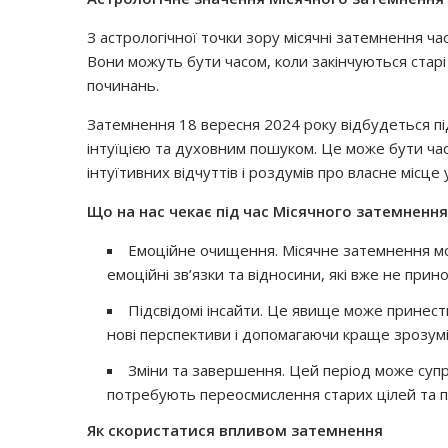
З астрологічної точки зору місячні затемнення ч
Вони можуть бути часом, коли закінчуються старі 
починань.
Затемнення 18 вересня 2024 року відбудеться пі
інтуїцією та духовним пошуком. Це може бути час
інтуїтивних відчуттів і роздумів про власне місце у 
Що на нас чекає під час Місячного затемнення
Емоційне очищення. Місячне затемнення мо
емоційні зв’язки та відносини, які вже не прино
Підсвідомі інсайти. Це явище може принести
нові перспективи і допомагаючи краще зрозумі
Зміни та завершення. Цей період може су
потребують переосмислення старих цілей та п
Як скористатися впливом затемнення