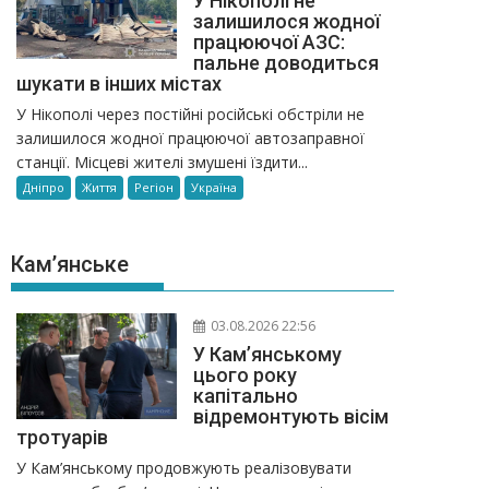
У Нікополі не
залишилося жодної
працюючої АЗС:
пальне доводиться
шукати в інших містах
У Нікополі через постійні російські обстріли не
залишилося жодної працюючої автозаправної
станції. Місцеві жителі змушені їздити...
Дніпро
Життя
Регіон
Україна
Кам’янське
03.08.2026 22:56
У Кам’янському
цього року
капітально
відремонтують вісім
тротуарів
У Кам’янському продовжують реалізовувати