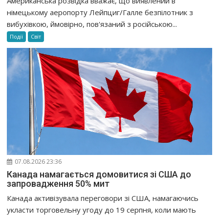
Американська розвідка вважає, що виявлений в
німецькому аеропорту Лейпциг/Галле безпілотник з
вибухівкою, ймовірно, пов'язаний з російською...
Події
Світ
07.08.2026 23:36
Канада намагається домовитися зі США до
запровадження 50% мит
Канада активізувала переговори зі США, намагаючись
укласти торговельну угоду до 19 серпня, коли мають