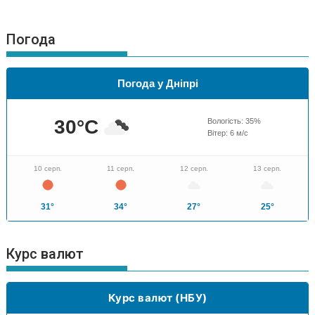
Погода
Погода у Дніпрі
30
°C
Вологість:
35
%
Вітер:
6
м/с
10 серп.
11 серп.
12 серп.
13 серп.
31°
34°
27°
25°
Курс валют
Курс валют (НБУ)