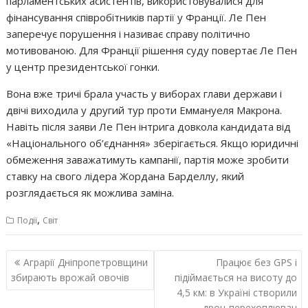
парламентських асистентів, використовувалися для
фінансування співробітників партії у Франції. Ле Пен
заперечує порушення і називає справу політично
мотивованою. Для Франції рішення суду повертає Ле Пен
у центр президентської гонки.
Вона вже тричі брала участь у виборах глави держави і
двічі виходила у другий тур проти Еммануеля Макрона.
Навіть після заяви Ле Пен інтрига довкола кандидата від
«Національного об’єднання» зберігається. Якщо юридичні
обмеження заважатимуть кампанії, партія може зробити
ставку на свого лідера Жордана Барделлу, який
розглядається як можлива заміна.
,
Події
Світ
Навігація
Аграрії Дніпропетровщини
Працює без GPS і
записів
збирають врожай овочів
підіймається на висоту до
4,5 км: в Україні створили
дрон-перехоплювач