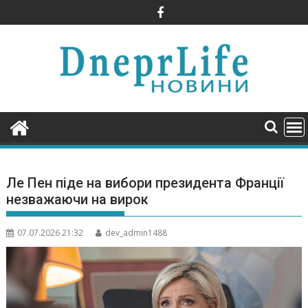
Skip
to
content
Ле Пен піде на вибори президента Франції
незважаючи на вирок
07.07.2026 21:32
dev_admin1488