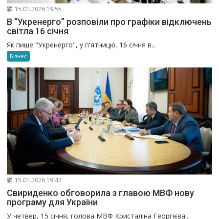
15.01.2026 19:55
В “Укренерго” розповіли про графіки відключень
світла 16 січня
Як пише "Укренерго", у п'ятницю, 16 січня в...
Бізнес
15.01.2026 19:42
Свириденко обговорила з главою МВФ нову
програму для України
У четвер, 15 січня, голова МВФ Кристаліна Георгієва...