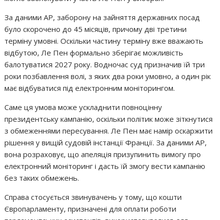
За даними AP, заборону на зайняття державних посад
було скорочено до 45 місяців, причому дві третини
терміну умовні. Оскільки частину терміну вже вважають
відбутою, Ле Пен формально зберігає можливість
балотуватися 2027 року. Водночас суд призначив їй три
роки позбавлення волі, з яких два роки умовно, а один рік
має відбуватися під електронним моніторингом.
Саме ця умова може ускладнити повноцінну
президентську кампанію, оскільки політик може зіткнутися
з обмеженнями пересування. Ле Пен має намір оскаржити
рішення у вищій судовій інстанції Франції. За даними AP,
вона розраховує, що апеляція призупинить вимогу про
електронний моніторинг і дасть їй змогу вести кампанію
без таких обмежень.
Справа стосується звинувачень у тому, що кошти
Європарламенту, призначені для оплати роботи