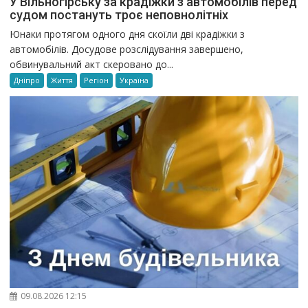
У Вільногірську за крадіжки з автомобілів перед
судом постануть троє неповнолітніх
Юнаки протягом одного дня скоїли дві крадіжки з
автомобілів. Досудове розслідування завершено,
обвинувальний акт скеровано до...
Дніпро
Життя
Регіон
Україна
09.08.2026 12:15