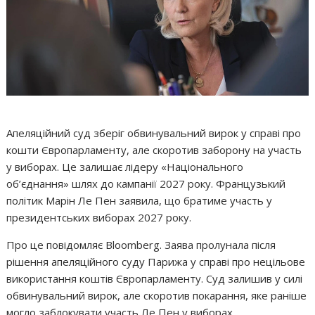
Апеляційний суд зберіг обвинувальний вирок у справі про
кошти Європарламенту, але скоротив заборону на участь
у виборах. Це залишає лідеру «Національного
об’єднання» шлях до кампанії 2027 року. Французький
політик Марін Ле Пен заявила, що братиме участь у
президентських виборах 2027 року.
Про це повідомляє Bloomberg. Заява пролунала після
рішення апеляційного суду Парижа у справі про нецільове
використання коштів Європарламенту. Суд залишив у силі
обвинувальний вирок, але скоротив покарання, яке раніше
могло заблокувати участь Ле Пен у виборах.