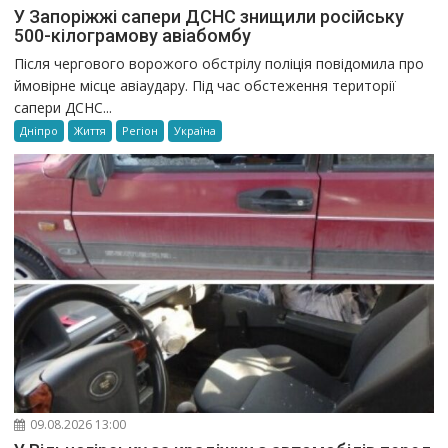
У Запоріжжі сапери ДСНС знищили російську
500-кілограмову авіабомбу
Після чергового ворожого обстрілу поліція повідомила про
ймовірне місце авіаудару. Під час обстеження території
сапери ДСНС...
Дніпро
Життя
Регіон
Україна
09.08.2026 13:00