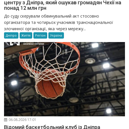
центру з Дніпра, який ошукав громадян Чехії на
понад 12 млн грн
До суду скерували обвинувальний акт стосовно
організатора та чотирьох учасників транснаціональної
злочинної організації, яка через мережу...
Дніпро
Життя
Регіон
Україна
06.08.2026 17:01
Відомий баскетбольний клуб із Дніпра