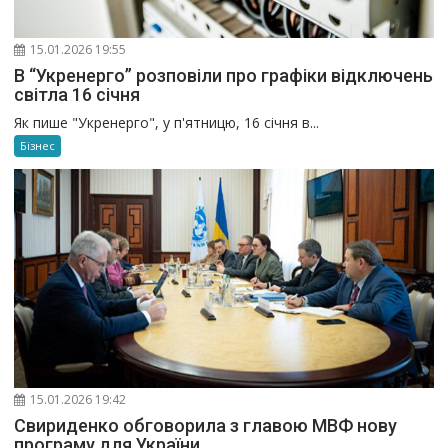
15.01.2026 19:55
В “Укренерго” розповіли про графіки відключень
світла 16 січня
Як пише "Укренерго", у п'ятницю, 16 січня в...
Бізнес
15.01.2026 19:42
Свириденко обговорила з главою МВФ нову
програму для України