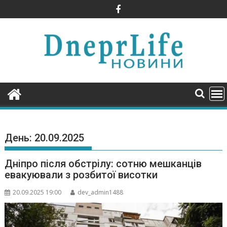
Skip
to
content
День:
20.09.2025
Дніпро після обстрілу: сотню мешканців
евакуювали з розбитої висотки
20.09.2025 19:00
dev_admin1488