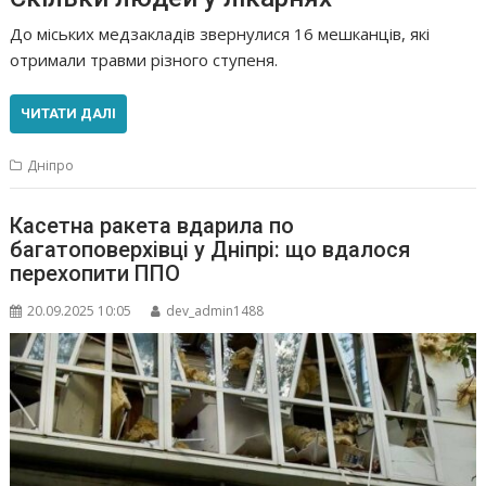
До міських медзакладів звернулися 16 мешканців, які
отримали травми різного ступеня.
ЧИТАТИ ДАЛІ
Дніпро
Касетна ракета вдарила по
багатоповерхівці у Дніпрі: що вдалося
перехопити ППО
20.09.2025 10:05
dev_admin1488