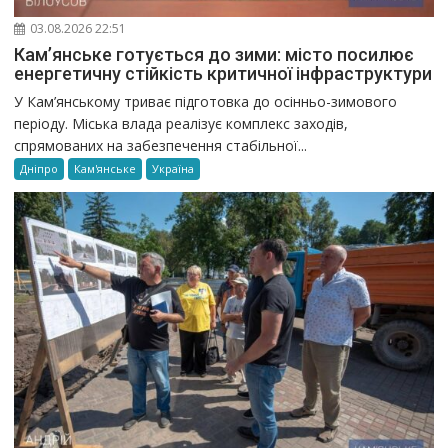
03.08.2026 22:51
Кам’янське готується до зими: місто посилює
енергетичну стійкість критичної інфраструктури
У Кам’янському триває підготовка до осінньо-зимового
періоду. Міська влада реалізує комплекс заходів,
спрямованих на забезпечення стабільної...
Дніпро
Кам'янське
Україна