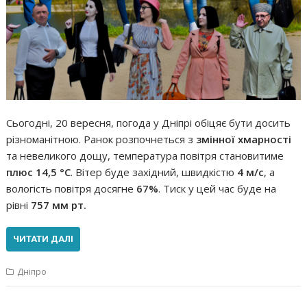
Сьогодні, 20 вересня, погода у Дніпрі обіцяє бути досить
різноманітною. Ранок розпочнеться з
змінної хмарності
та невеликого дощу, температура повітря становитиме
плюс 14,5 °С
. Вітер буде західний, швидкістю
4 м/с
, а
вологість повітря досягне
67%
. Тиск у цей час буде на
рівні
757 мм рт.
ЧИТАТИ ДАЛІ
Дніпро