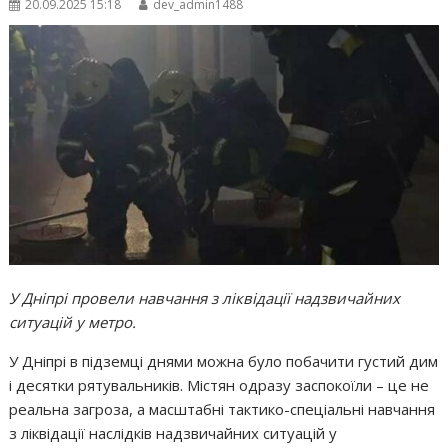
20.09.2025 15:18
dev_admin1488
У Дніпрі провели навчання з ліквідації надзвичайних
ситуацій у метро.
У Дніпрі в підземці днями можна було побачити густий дим
і десятки рятувальників. Містян одразу заспокоїли – це не
реальна загроза, а масштабні тактико-спеціальні навчання
з ліквідації наслідків надзвичайних ситуацій у