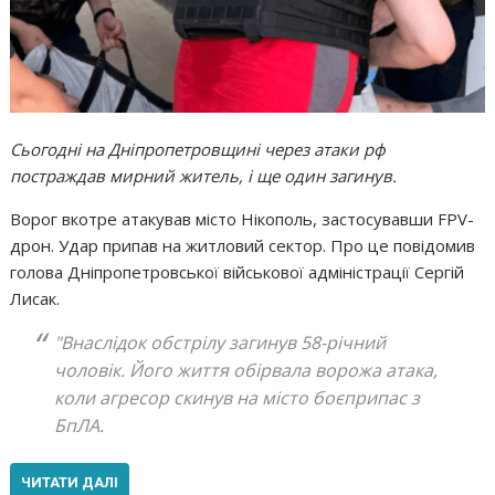
Сьогодні на Дніпропетровщині через атаки рф
постраждав мирний житель, і ще один загинув.
Ворог вкотре атакував місто Нікополь, застосувавши FPV-
дрон. Удар припав на житловий сектор. Про це повідомив
голова Дніпропетровської військової адміністрації Сергій
Лисак.
"Внаслідок обстрілу загинув 58-річний
чоловік. Його життя обірвала ворожа атака,
коли агресор скинув на місто боєприпас з
БпЛА.
ЧИТАТИ ДАЛІ