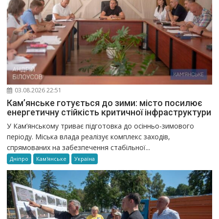
03.08.2026 22:51
Кам’янське готується до зими: місто посилює
енергетичну стійкість критичної інфраструктури
У Кам’янському триває підготовка до осінньо-зимового
періоду. Міська влада реалізує комплекс заходів,
спрямованих на забезпечення стабільної...
Дніпро
Кам'янське
Україна