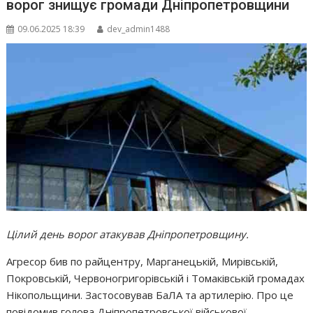
ворог знищує громади Дніпропетровщини
09.06.2025 18:39
dev_admin1488
Цілий день ворог атакував Дніпропетровщину.
Агресор бив по райцентру, Марганецькій, Мирівській,
Покровській, Червоногригорівській і Томаківській громадах
Нікопольщини. Застосовував БаЛА та артилерію. Про це
повідомив голова Дніпропетровської військової