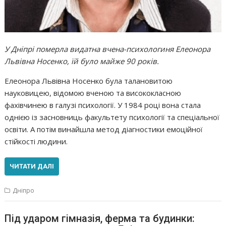
У Дніпрі померла видатна вчена-психологиня Елеонора
Львівна Носенко, їй було майже 90 років.
Елеонора Львівна Носенко була талановитою
науковицею, відомою вченою та висококласною
фахівчинею в галузі психології. У 1984 році вона стала
однією із засновниць факультету психології та спеціальної
освіти. А потім винайшла метод діагностики емоційної
стійкості людини.
ЧИТАТИ ДАЛІ
Дніпро
Під ударом гімназія, ферма та будинки: