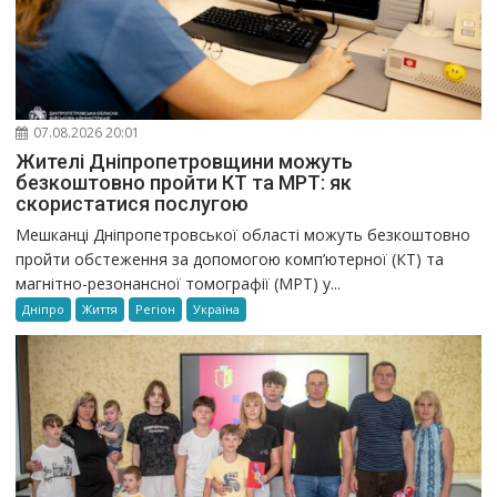
07.08.2026 20:01
Жителі Дніпропетровщини можуть
безкоштовно пройти КТ та МРТ: як
скористатися послугою
Мешканці Дніпропетровської області можуть безкоштовно
пройти обстеження за допомогою комп’ютерної (КТ) та
магнітно-резонансної томографії (МРТ) у...
Дніпро
Життя
Регіон
Україна