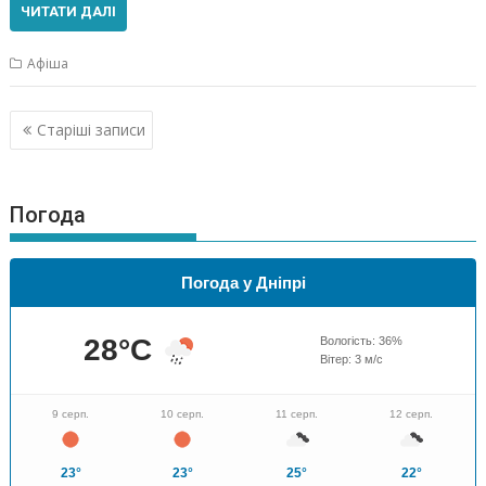
ЧИТАТИ ДАЛІ
Афіша
Навігація
Старіші записи
за
записами
Погода
Погода у Дніпрі
28
°C
Вологість:
36
%
Вітер:
3
м/с
9 серп.
10 серп.
11 серп.
12 серп.
23°
23°
25°
22°