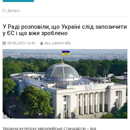
Дніпро
У Раді розповіли, що Україні слід запозичити
у ЄС і що вже зроблено
09.06.2025 16:40
dev_admin1488
Україна інтегрує європейські стандарти – від