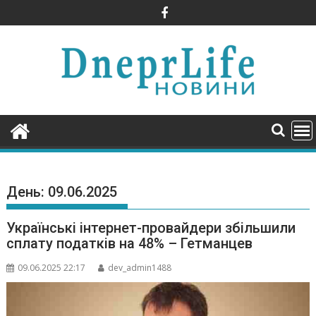
Skip
to
content
День:
09.06.2025
Українські інтернет-провайдери збільшили
сплату податків на 48% – Гетманцев
09.06.2025 22:17
dev_admin1488