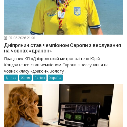
07.08.2026 21:01
Дніпрянин став чемпіоном Європи з веслування
на човнах «дракон»
Працівник КП «Дніпровський метрополітен» Юрій
Кондратенко став чемпіоном Європи з веслування на
човнах класу «дракон». Золоту...
Дніпро
Життя
Регіон
Україна