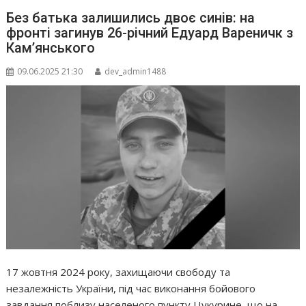
Без батька залишились двоє синів: на
фронті загинув 26-річний Едуард Вареничк з
Камʼянського
09.06.2025 21:30
dev_admin1488
17 жовтня 2024 року, захищаючи свободу та
незалежність України, під час виконання бойового
завдання поблизу населеного пункту Цукурине, що на