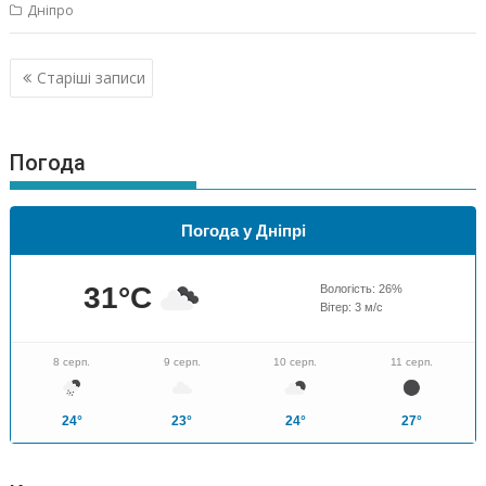
Дніпро
Навігація
Старіші записи
за
записами
Погода
Погода у Дніпрі
31
°C
Вологість:
26
%
Вітер:
3
м/с
8 серп.
9 серп.
10 серп.
11 серп.
24°
23°
24°
27°