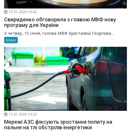
15.01.2026 19:42
Свириденко обговорила з главою МВФ нову
програму для України
У четвер, 15 січня, голова МВФ Кристаліна Георгієва...
Бізнес
15.01.2026 16:20
Мережі АЗС фіксують зростання попиту на
пальне на тлі обстрілів енергетики