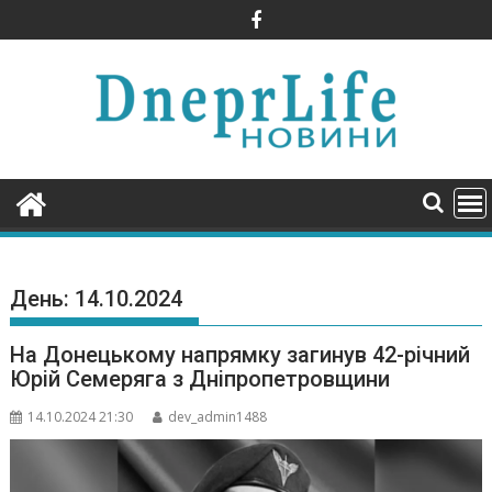
Skip
to
content
День:
14.10.2024
На Донецькому напрямку загинув 42-річний
Юрій Семеряга з Дніпропетровщини
14.10.2024 21:30
dev_admin1488