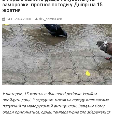
заморозки: прогноз погоди у Дніпрі на 15
жовтня
14.10.2024 20:00
dev_admin1488
У вівторок, 15 жовтня в більшості регіонів України
пройдуть дощі. З середини тижня на погоду впливатиме
потужний та малорухомий антициклон. Завдяки йому
опади припиняться, однак температурне тло збережеться