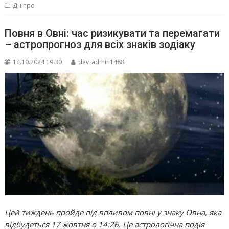
Дніпро
Повня в Овні: час ризикувати та перемагати
– астропрогноз для всіх знаків зодіаку
14.10.2024 19:30
dev_admin1488
Цей тиждень пройде під впливом повні у знаку Овна, яка
відбудеться 17 жовтня о 14:26. Це астрологічна подія