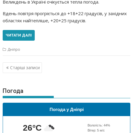
Великдень в Україні очікується тепла погода.
Вдень повітря прогріється до +18+22 градусів, у західних
областях найтепліше, +20+25 градусів.
ЧИТАТИ ДАЛІ
Дніпро
Навігація
Старіші записи
за
записами
Погода
Погода у Дніпрі
26
°C
Вологість:
44
%
Вітер:
5
м/с