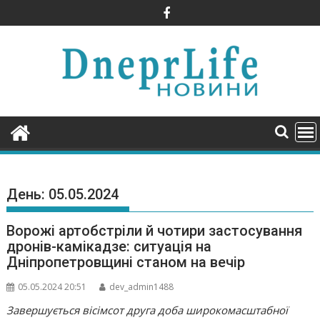
Skip
to
content
День:
05.05.2024
Ворожі артобстріли й чотири застосування
дронів-камікадзе: ситуація на
Дніпропетровщині станом на вечір
05.05.2024 20:51
dev_admin1488
Завершується вісімсот друга доба широкомасштабної