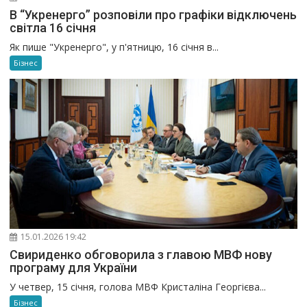
В “Укренерго” розповіли про графіки відключень
світла 16 січня
Як пише "Укренерго", у п'ятницю, 16 січня в...
Бізнес
15.01.2026 19:42
Свириденко обговорила з главою МВФ нову
програму для України
У четвер, 15 січня, голова МВФ Кристаліна Георгієва...
Бізнес