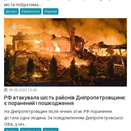
міста-побратима...
Дніпро
Кам'янське
Україна
08.08.2026 10:40
РФ атакувала шість районів Дніпропетровщини:
є поранений і пошкодження
На Дніпропетровщині після нічних атак РФ поранення
дістала одна людина. За повідомленням Дніпропетровської
ОВА, у ніч...
Дніпро
Кам'янське
Україна