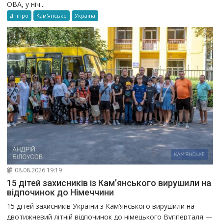
ОВА, у ніч...
Дніпро
Кам'янське
Україна
08.08.2026 19:19
15 дітей захисників із Кам’янського вирушили на
відпочинок до Німеччини
15 дітей захисників України з Кам’янського вирушили на
двотижневий літній відпочинок до німецького Вупперталя —