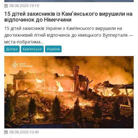
08.08.2026 19:19
15 дітей захисників із Кам’янського вирушили на
відпочинок до Німеччини
15 дітей захисників України з Кам’янського вирушили на
двотижневий літній відпочинок до німецького Вупперталя —
міста-побратима...
Дніпро
Кам'янське
Україна
08.08.2026 10:40