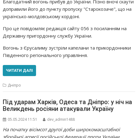
Благодатний вогонь прибув до України. Пізно вночі скаути
доправили його до пункту пропуску "Старокозаче", що на
українсько-молдовському кордоні.
Про це повідомляє редакція сайту 056 з посиланням на
Державну пригордонну службу України.
Вогонь з Єрусалиму зустріли капелани та прикордонники
Південного регіонального управління.
ЧИТАТИ ДАЛІ
Дніпро
Під ударам Харків, Одеса та Дніпро: у ніч на
Великдень росіяни атакували Україну
05.05.2024 11:51
dev_admin1488
На початку вісімсот другої доби широкомасштабної
збройної агресії російської федерації проти України