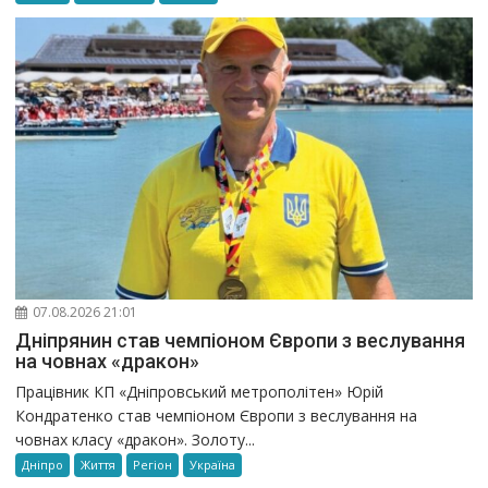
07.08.2026 21:01
Дніпрянин став чемпіоном Європи з веслування
на човнах «дракон»
Працівник КП «Дніпровський метрополітен» Юрій
Кондратенко став чемпіоном Європи з веслування на
човнах класу «дракон». Золоту...
Дніпро
Життя
Регіон
Україна