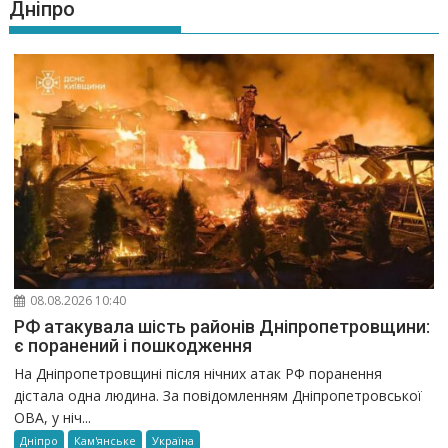
Дніпро
08.08.2026 10:40
РФ атакувала шість районів Дніпропетровщини:
є поранений і пошкодження
На Дніпропетровщині після нічних атак РФ поранення
дістала одна людина. За повідомленням Дніпропетровської
ОВА, у ніч...
Дніпро
Кам'янське
Україна