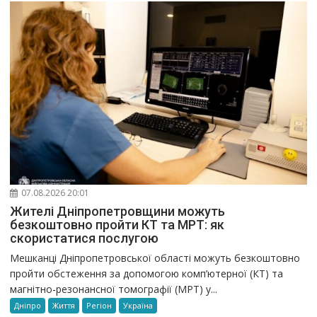
07.08.2026 20:01
Жителі Дніпропетровщини можуть
безкоштовно пройти КТ та МРТ: як
скористатися послугою
Мешканці Дніпропетровської області можуть безкоштовно
пройти обстеження за допомогою комп’ютерної (КТ) та
магнітно-резонансної томографії (МРТ) у...
Дніпро
Життя
Регіон
Україна