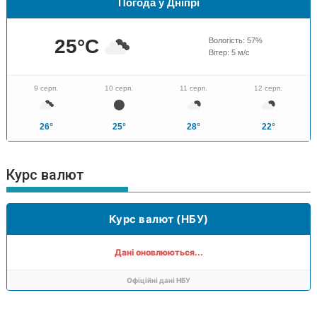
Погода у Дніпрі
25
°C
Вологість:
57
%
Вітер:
5
м/с
9 серп.
10 серп.
11 серп.
12 серп.
26°
25°
28°
22°
Курс валют
Курс валют (НБУ)
Дані оновлюються...
Офіційні дані НБУ