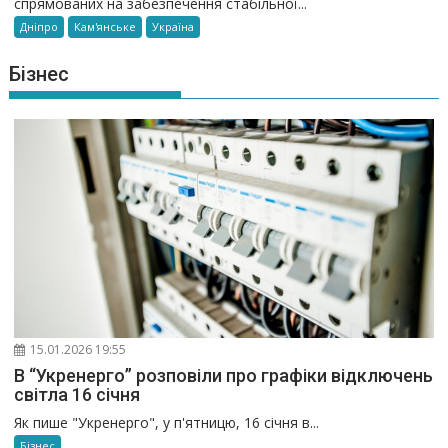
спрямованих на забезпечення стабільної...
Дніпро
Кам'янське
Україна
Бізнес
15.01.2026 19:55
В “Укренерго” розповіли про графіки відключень
світла 16 січня
Як пише "Укренерго", у п'ятницю, 16 січня в...
Бізнес