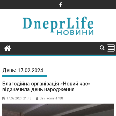
Skip
to
content
День:
17.02.2024
Благодійна організація «Новий час»
відзначила день народження
17.02.2024 21:48
dev_admin1488