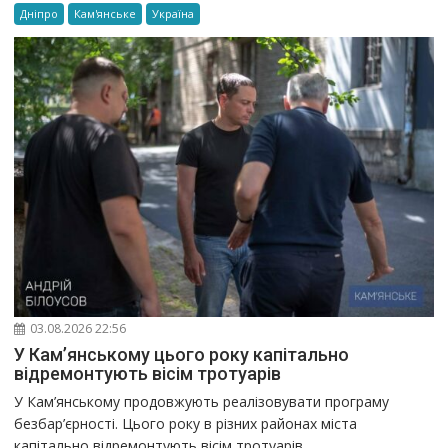
Дніпро
Кам'янське
Україна
03.08.2026 22:56
У Кам’янському цього року капітально
відремонтують вісім тротуарів
У Кам’янському продовжують реалізовувати програму
безбар’єрності. Цього року в різних районах міста
капітально відремонтують вісім тротуарів,...