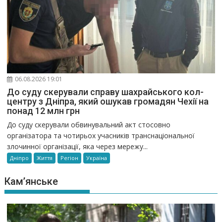
06.08.2026 19:01
До суду скерували справу шахрайського кол-
центру з Дніпра, який ошукав громадян Чехії на
понад 12 млн грн
До суду скерували обвинувальний акт стосовно
організатора та чотирьох учасників транснаціональної
злочинної організації, яка через мережу...
Дніпро
Життя
Регіон
Україна
Кам’янське