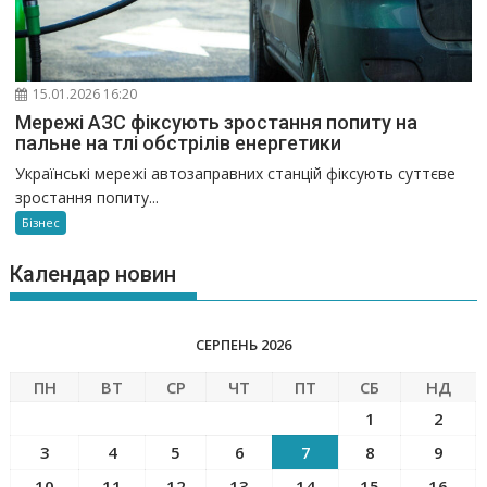
15.01.2026 16:20
Мережі АЗС фіксують зростання попиту на
пальне на тлі обстрілів енергетики
Українські мережі автозаправних станцій фіксують суттєве
зростання попиту...
Бізнес
Календар новин
СЕРПЕНЬ 2026
ПН
ВТ
СР
ЧТ
ПТ
СБ
НД
1
2
3
4
5
6
7
8
9
10
11
12
13
14
15
16