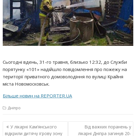
Сьогодні вдень, 31-го травня, близько 12:32, до Служби
порятунку «101» надійшло повідомлення про пожежу на
території приватного домоволодіння по вулиці Крайня
міста Новомосковськ.
Більше новин на REPORTER.UA
Дніпро
Навігація
У лікарні Кам’янського
Від важких поранень у
записів
відкрили дитячу ігрову зону
лікарні Дніпра загинув 20-