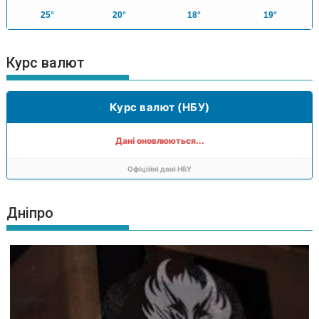
25°
20°
18°
19°
Курс валют
Курс валют (НБУ)
Дані оновлюються...
Офіційні дані НБУ
Дніпро