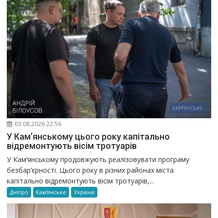
03.08.2026 22:56
У Кам’янському цього року капітально
відремонтують вісім тротуарів
У Кам’янському продовжують реалізовувати програму
безбар’єрності. Цього року в різних районах міста
капітально відремонтують вісім тротуарів,...
Дніпро
Кам'янське
Україна