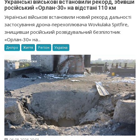
Українські військові встановили рекорд, збивши
російський «Орлан-30» на відстані 110 км
Українські військові встановили новий рекорд дальності
застосування дрона-перехоплювача Wovkulaka Spitfire,
знищивши російський розвідувальний безпілотник
«Орлан-30» на...
Дніпро
Життя
Регіон
Україна
06.08.2026 20:01