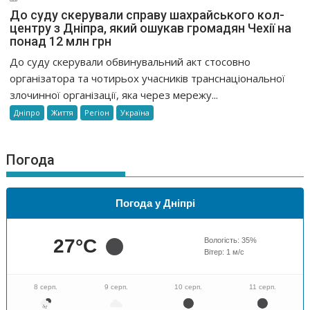
До суду скерували справу шахрайського кол-
центру з Дніпра, який ошукав громадян Чехії на
понад 12 млн грн
До суду скерували обвинувальний акт стосовно
організатора та чотирьох учасників транснаціональної
злочинної організації, яка через мережу...
Дніпро
Життя
Регіон
Україна
Погода
Погода у Дніпрі
27
°C
Вологість:
35
%
Вітер:
1
м/с
8 серп.
9 серп.
10 серп.
11 серп.