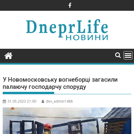
Skip
to
content
У Новомосковську вогнеборці загасили
палаючу господарчу споруду
31.05.2023 21:00
dev_admin1488