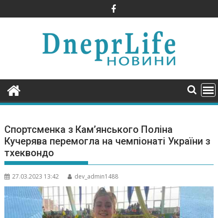
Skip
to
content
Спортсменка з Кам’янського Поліна
Кучерява перемогла на чемпіонаті України з
тхеквондо
27.03.2023 13:42
dev_admin1488