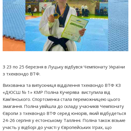
З 23 по 25 березня в Луцьку відбувся Чемпіонату України
з тхеквондо ВТФ.
Вихованка та випускниця відділення тхеквондо ВТФ КЗ
«ДЮСШ № 1» КМР Поліна Кучерява виступила від
Камʼянського. Спортсменка стала переможницею цього
змагання. Поліна увійшла до складу учасників Чемпіонату
Європи з тхеквондо ВТФ серед юніорів, який відбудеться
24-26 серпня у естонському Таллінні. Поліна також візьме
участь у відборі до участі у Європейських Іграх, що