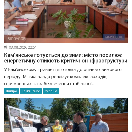
03.08.2026 22:51
Кам’янське готується до зими: місто посилює
енергетичну стійкість критичної інфраструктури
У Кам’янському триває підготовка до осінньо-зимового
періоду. Міська влада реалізує комплекс заходів,
спрямованих на забезпечення стабільної...
Дніпро
Кам'янське
Україна