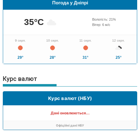
Погода у Дніпрі
35
°C
Вологість:
21
%
Вітер:
6
м/с
9 серп.
10 серп.
11 серп.
12 серп.
29°
28°
31°
25°
Курс валют
Курс валют (НБУ)
Дані оновлюються...
Офіційні дані НБУ