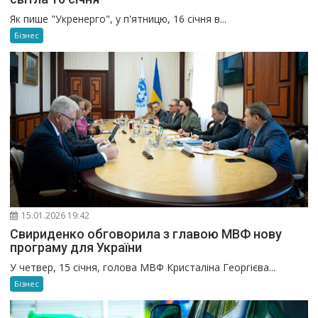
Як пише "Укренерго", у п'ятницю, 16 січня в...
Бізнес
15.01.2026 19:42
Свириденко обговорила з главою МВФ нову
програму для України
У четвер, 15 січня, голова МВФ Кристаліна Георгієва...
Бізнес