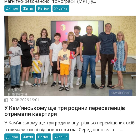
магнітно-резонансної томографії (МРТ) у...
Дніпро
Життя
Регіон
Україна
07.08.2026 19:01
У Кам’янському ще три родини переселенців
отримали квартири
У Кам’янському ще три родини внутрішньо переміщених осіб
отримали ключі від нового житла. Серед новоселів —...
Дніпро
Життя
Регіон
Україна