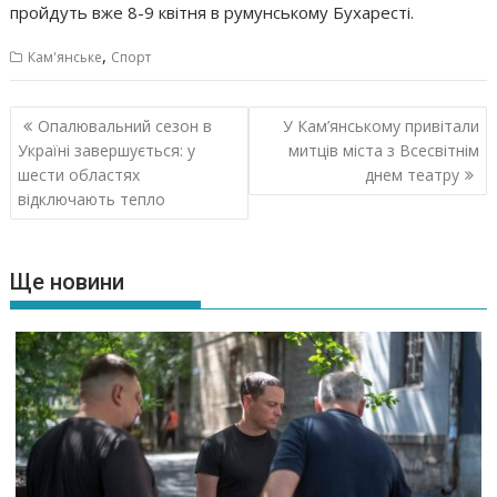
пройдуть вже 8-9 квітня в румунському Бухаресті.
,
Кам'янське
Спорт
Навігація
Опалювальний сезон в
У Кам’янському привітали
записів
Україні завершується: у
митців міста з Всесвітнім
шести областях
днем театру
відключають тепло
Ще новини