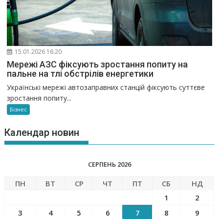
15.01.2026 16:20
Мережі АЗС фіксують зростання попиту на
пальне на тлі обстрілів енергетики
Українські мережі автозаправних станцій фіксують суттєве
зростання попиту...
Бізнес
Календар новин
СЕРПЕНЬ 2026
ПН
ВТ
СР
ЧТ
ПТ
СБ
НД
1
2
3
4
5
6
7
8
9