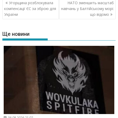
Навігація
Угорщина розблокувала
НАТО зменшить масштаб
записів
компенсації ЄС за зброю для
навчань у Балтійському морі:
України
що відомо
Ще новини
06.08.2026 21:02