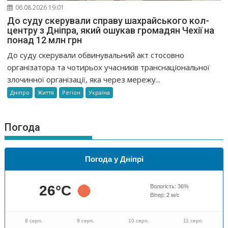
06.08.2026 19:01
До суду скерували справу шахрайського кол-
центру з Дніпра, який ошукав громадян Чехії на
понад 12 млн грн
До суду скерували обвинувальний акт стосовно
організатора та чотирьох учасників транснаціональної
злочинної організації, яка через мережу...
Дніпро
Життя
Регіон
Україна
Погода
Погода у Дніпрі
26
°C
Вологість:
36
%
Вітер:
2
м/с
8 серп.
9 серп.
10 серп.
11 серп.