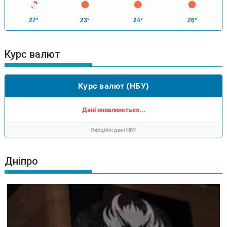
27°
23°
24°
26°
Курс валют
Курс валют (НБУ)
Дані оновлюються...
Офіційні дані НБУ
Дніпро