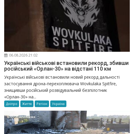
06.08.2026 21:02
Українські військові встановили рекорд, збивши
російський «Орлан-30» на відстані 110 км
Українські військові встановили новий рекорд дальності
застосування дрона-перехоплювача Wovkulaka Spitfire,
знищивши російський розвідувальний безпілотник
«Орлан-30» на...
Дніпро
Життя
Регіон
Україна