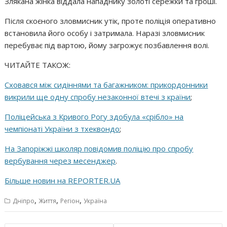
Злякана жінка віддала нападнику золоті сережки та гроші.
Після скоєного зловмисник утік, проте поліція оперативно
встановила його особу і затримала. Наразі зловмисник
перебуває під вартою, йому загрожує позбавлення волі.
ЧИТАЙТЕ ТАКОЖ:
Сховався між сидіннями та багажником: прикордонники
викрили ще одну спробу незаконної втечі з країни
;
Поліцейська з Кривого Рогу здобула «срібло» на
чемпіонаті України з тхеквондо
;
На Запоріжжі школяр повідомив поліцію про спробу
вербування через месенджер
.
Більше новин на REPORTER.UA
,
,
,
Дніпро
Життя
Регіон
Україна