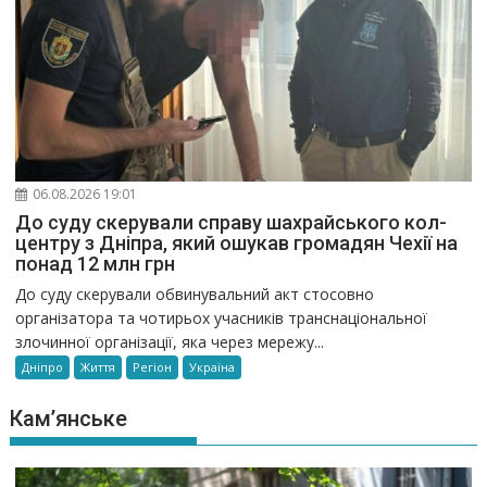
06.08.2026 19:01
До суду скерували справу шахрайського кол-
центру з Дніпра, який ошукав громадян Чехії на
понад 12 млн грн
До суду скерували обвинувальний акт стосовно
організатора та чотирьох учасників транснаціональної
злочинної організації, яка через мережу...
Дніпро
Життя
Регіон
Україна
Кам’янське