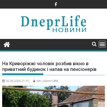
Skip
to
content
На Криворіжжі чоловік розбив вікно в
приватний будинок і напав на пенсіонерів
02.06.2026 21:15
dev_admin1488