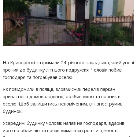
На Криворіжжі затримали 24-річного нападника, який уночі
проник до будинку літнього подружжя. Чоловік побив
господаря та пограбував оселю.
Як повідомили в поліції, зловмисник переліз паркан
приватного домоволодіння, розбив вікно та проник в
оселю. Щоб залишитись непоміченим, він знеструмив
будинок.
Усередині будинку чоловік напав на господаря, вдарив
його по обличчю та почав вимагати гроші й цінності.