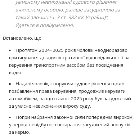
умисному невиконанні судового рішення,
вчиненому особою, раніше засудженою за
такий злочин (ч. 3 ст. 382 КК України)",
–
йдеться в повідомленні.
Встановлено, що:
Протягом 2024–2025 років чоловік неодноразово
притягувався до адміністративної відповідальності за
керування транспортним засобом без посвідчення
водія.
Надалі чоловік, ігноруючи судове рішення щодо
позбавлення права керування, продовжив керувати
автомобілем, за що в липні 2025 року був засуджений
за умисне невиконання вироку суду.
Попри набрання законної сили попереднім вироком,
у період невідбутого покарання засуджений знову сів
за кермо.