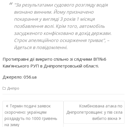
"За результатами судового розгляду водія
визнано винним. Йому призначено
покарання у вигляді 3 років 1 місяця
позбавлення волі. Крім того, автомобіль
засудженого конфісковано в дохід держави.
Строк апеляційного оскарження триває",
–
йдеться в повідомленні.
Протиправні дії викрито спільно зі слідчими ВП№6
Кам’янського РУП в Дніпропетровській області.
Джерело: 056.ua
Дніпро
Навігація
Термін подачі заявок
Комбінована атака по
записів
скорочено: українцям
Дніпропетровщині: у пів села
роздадуть по 1000 гривень
вибито вікна
на зиму