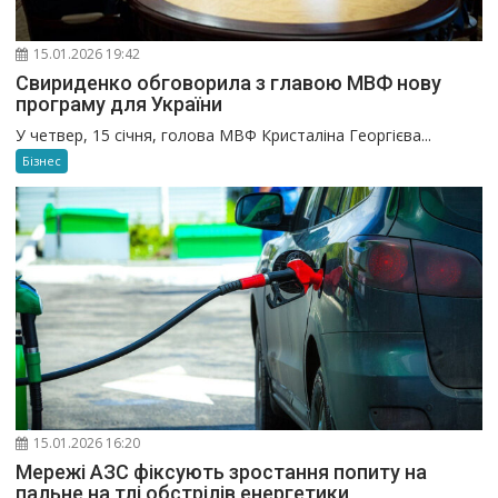
15.01.2026 19:42
Свириденко обговорила з главою МВФ нову
програму для України
У четвер, 15 січня, голова МВФ Кристаліна Георгієва...
Бізнес
15.01.2026 16:20
Мережі АЗС фіксують зростання попиту на
пальне на тлі обстрілів енергетики