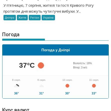
У п'ятницю, 7 серпня, жителі та гості Кривого Рогу
протягом дня можуть чути гучні вибухи. У...
Дніпро
Життя
Регіон
Україна
Погода
Погода у Дніпрі
37
°C
Вологість:
18
%
Вітер:
3
м/с
8 серп.
9 серп.
10 серп.
11 серп.
36°
31°
30°
33°
Курс валют