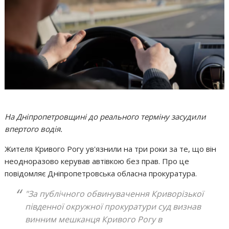
На Дніпропетровщині до реального терміну засудили
впертого водія.
Жителя Кривого Рогу ув'язнили на три роки за те, що він
неодноразово керував автівкою без прав. Про це
повідомляє Дніпропетровська обласна прокуратура.
"За публічного обвинувачення Криворізької
південної окружної прокуратури суд визнав
винним мешканця Кривого Рогу в