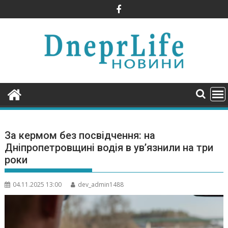
Skip
to
content
За кермом без посвідчення: на
Дніпропетровщині водія в ув’язнили на три
роки
04.11.2025 13:00
dev_admin1488