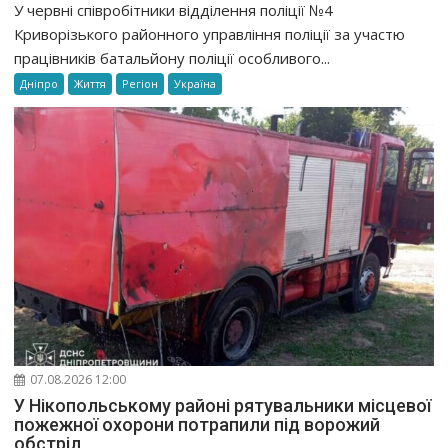
У червні співробітники відділення поліції №4
Криворізького районного управління поліції за участю
працівників батальйону поліції особливого...
Дніпро
Життя
Регіон
Україна
07.08.2026 12:00
У Нікопольському районі рятувальники місцевої
пожежної охорони потрапили під ворожий
обстріл