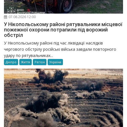
07.08.2026 12:00
У Нікопольському районі рятувальники місцевої
пожежної охорони потрапили під ворожий
обстріл
У Нікопольському районі під час ліквідації наслідків
чергового обстрілу російські війська завдали повторного
удару по рятувальниках...
Дніпро
Життя
Регіон
Україна