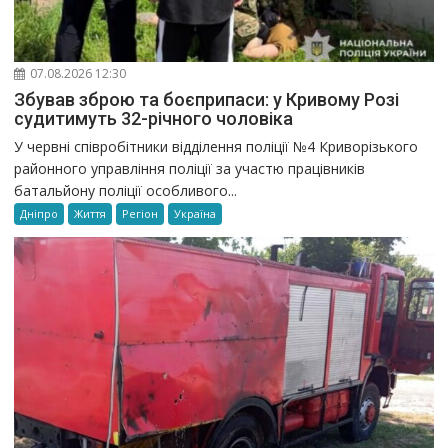
07.08.2026 12:30
Збував зброю та боєприпаси: у Кривому Розі
судитимуть 32-річного чоловіка
У червні співробітники відділення поліції №4 Криворізького
районного управління поліції за участю працівників
батальйону поліції особливого...
Дніпро
Життя
Регіон
Україна