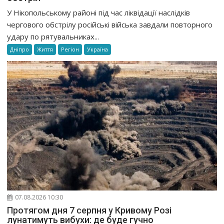
У Нікопольському районі під час ліквідації наслідків
чергового обстрілу російські війська завдали повторного
удару по рятувальниках...
Дніпро
Життя
Регіон
Україна
07.08.2026 10:30
Протягом дня 7 серпня у Кривому Розі
лунатимуть вибухи: де буде гучно