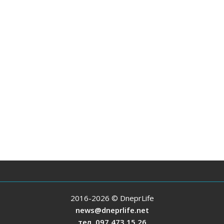
2016-2026 © DneprLife
news@dneprlife.net
тел. 097 473 15 26