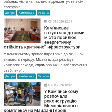
районах міста капітально відремонтують вісім
тротуарів,...
Дніпро
Кам'янське
Україна
03.08.2026 22:51
Кам’янське
готується до зими:
місто посилює
енергетичну
стійкість критичної інфраструктури
У Кам’янському триває підготовка до осінньо-
зимового періоду. Міська влада реалізує
комплекс заходів, спрямованих на забезпечення
стабільної...
Дніпро
Кам'янське
Україна
03.08.2026 16:46
У Кам’янському
розпочали
реконструкцію
Меморіального
комплексу на Майдані Героїв