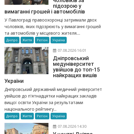
чоловіків за
підозрою у
вимаганні грошей і автомобілів
У Павлограді правоохоронці затримали двох
чоловіків, яких підозрюють у вимаганні грошей
та автомобілів у місцевого жителя....
Дніпро
Життя
Регіон
Україна
07.08.2026 16:01
Дніпровський
медуніверситет
увійшов до топ-15
найкращих вишів
України
Дніпровський державний медичний університет
увійшов до п'ятнадцятки найкращих закладів
вищої освіти України за результатами
національного рейтингу...
Дніпро
Життя
Регіон
Україна
07.08.2026 14:30