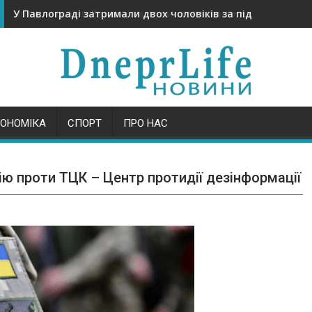
У Павлограді затримали двох чоловіків за підозрою у ви
КОНОМІКА
СПОРТ
ПРО НАС
ю проти ТЦК – Центр протидії дезінформації