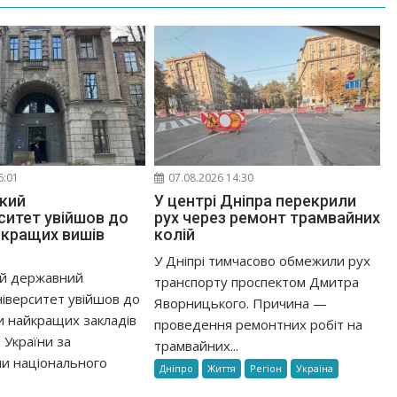
6:01
07.08.2026 14:30
кий
У центрі Дніпра перекрили
ситет увійшов до
рух через ремонт трамвайних
йкращих вишів
колій
У Дніпрі тимчасово обмежили рух
ий державний
транспорту проспектом Дмитра
іверситет увійшов до
Яворницького. Причина —
и найкращих закладів
проведення ремонтних робіт на
 України за
трамвайних...
и національного
Дніпро
Життя
Регіон
Україна