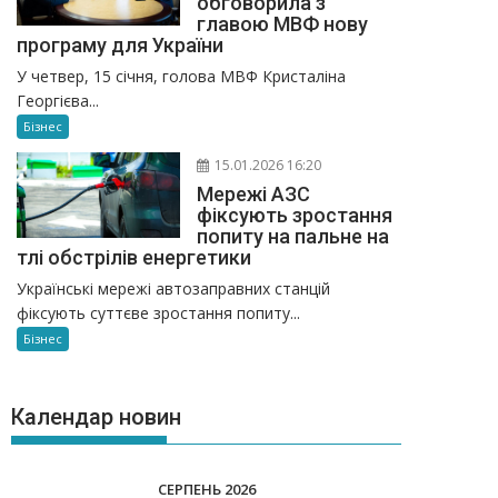
обговорила з
главою МВФ нову
програму для України
У четвер, 15 січня, голова МВФ Кристаліна
Георгієва...
Бізнес
15.01.2026 16:20
Мережі АЗС
фіксують зростання
попиту на пальне на
тлі обстрілів енергетики
Українські мережі автозаправних станцій
фіксують суттєве зростання попиту...
Бізнес
Календар новин
СЕРПЕНЬ 2026