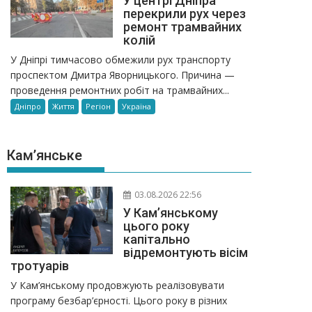
У центрі Дніпра
перекрили рух через
ремонт трамвайних
колій
У Дніпрі тимчасово обмежили рух транспорту
проспектом Дмитра Яворницького. Причина —
проведення ремонтних робіт на трамвайних...
Дніпро
Життя
Регіон
Україна
Кам’янське
03.08.2026 22:56
У Кам’янському
цього року
капітально
відремонтують вісім
тротуарів
У Кам’янському продовжують реалізовувати
програму безбар’єрності. Цього року в різних