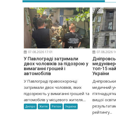
07.08.2026 17:01
07.08.2026 1
У Павлограді затримали
Дніпровсь
двох чоловіків за підозрою у
медунівер
вимаганні грошей і
топ-15 на
автомобілів
України
У Павлограді правоохоронці
Дніпровськ
затримали двох чоловіків, яких
медичний ун
підозрюють у вимаганні грошей та
п'ятнадцятк
автомобілів у місцевого жителя....
вищої освіти
результатам
Дніпро
Життя
Регіон
Україна
рейтингу...