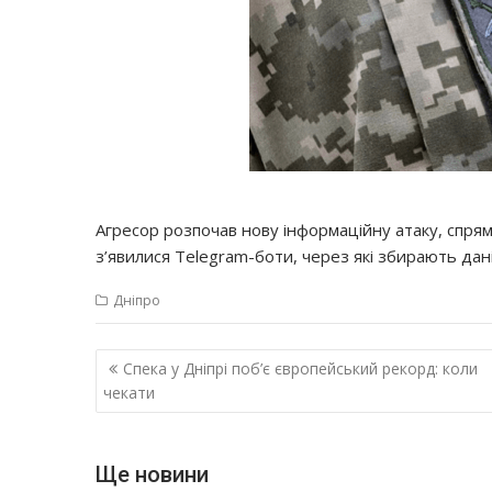
Агресор розпочав нову інформаційну атаку, спрямо
з’явилися Telegram-боти, через які збирають дан
Дніпро
Навігація
Спека у Дніпрі поб’є європейський рекорд: коли
записів
чекати
Ще новини