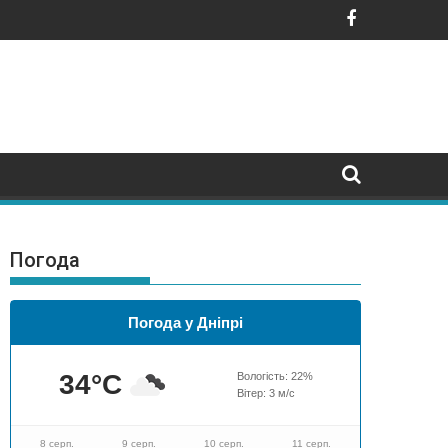
маганні грошей і автомобілів
Погода
Погода у Дніпрі
34
°C
Вологість:
22
%
Вітер:
3
м/с
8 серп.
9 серп.
10 серп.
11 серп.