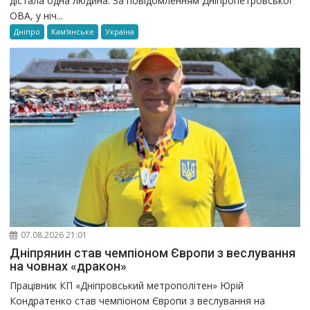
дістала одна людина. За повідомленням Дніпропетровської
ОВА, у ніч...
Дніпро
Кам'янське
Україна
07.08.2026 21:01
Дніпрянин став чемпіоном Європи з веслування
на човнах «дракон»
Працівник КП «Дніпровський метрополітен» Юрій
Кондратенко став чемпіоном Європи з веслування на