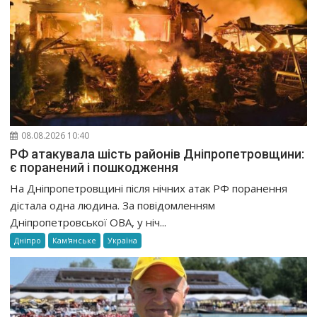
08.08.2026 10:40
РФ атакувала шість районів Дніпропетровщини:
є поранений і пошкодження
На Дніпропетровщині після нічних атак РФ поранення
дістала одна людина. За повідомленням
Дніпропетровської ОВА, у ніч...
Дніпро
Кам'янське
Україна