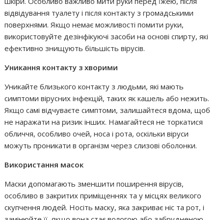
шкіри. Особливо важливо мити руки перед їжею, після
відвідування туалету і після контакту з громадськими
поверхнями. Якщо немає можливості помити руки,
використовуйте дезінфікуючі засоби на основі спирту, які
ефективно знищують більшість вірусів.
Уникання контакту з хворими
Уникайте близького контакту з людьми, які мають
симптоми вірусних інфекцій, таких як кашель або нежить.
Якщо самі відчуваєте симптоми, залишайтеся вдома, щоб
не наражати на ризик інших. Намагайтеся не торкатися
обличчя, особливо очей, носа і рота, оскільки віруси
можуть проникати в організм через слизові оболонки.
Використання масок
Маски допомагають зменшити поширення вірусів,
особливо в закритих приміщеннях та у місцях великого
скупчення людей. Носіть маску, яка закриває ніс та рот, і
замінюйте її, якщо вона стає вологою або забрудненою.