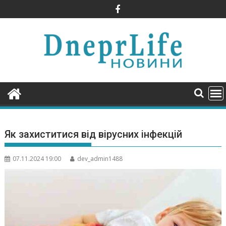
Skip
to
content
Як захиститися від вірусних інфекцій
07.11.2024 19:00
dev_admin1488