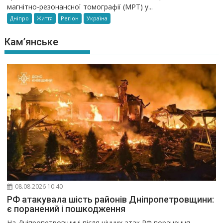
магнітно-резонансної томографії (МРТ) у...
Дніпро
Життя
Регіон
Україна
Кам’янське
08.08.2026 10:40
РФ атакувала шість районів Дніпропетровщини:
є поранений і пошкодження
На Дніпропетровщині після нічних атак РФ поранення