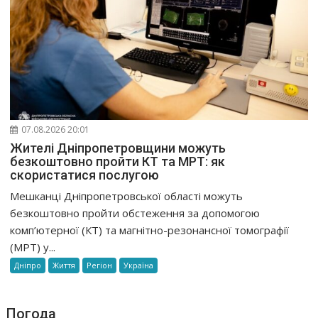
07.08.2026 20:01
Жителі Дніпропетровщини можуть
безкоштовно пройти КТ та МРТ: як
скористатися послугою
Мешканці Дніпропетровської області можуть
безкоштовно пройти обстеження за допомогою
комп’ютерної (КТ) та магнітно-резонансної томографії
(МРТ) у...
Дніпро
Життя
Регіон
Україна
Погода