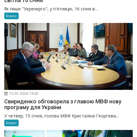
світла 16 січня
Як пише "Укренерго", у п'ятницю, 16 січня в...
Бізнес
15.01.2026 19:42
Свириденко обговорила з главою МВФ нову
програму для України
У четвер, 15 січня, голова МВФ Кристаліна Георгієва...
Бізнес