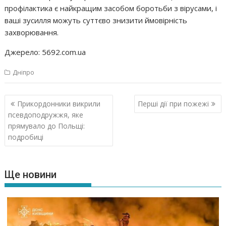
профілактика є найкращим засобом боротьби з вірусами, і
ваші зусилля можуть суттєво знизити ймовірність
захворювання.
Джерело: 5692.com.ua
Дніпро
Навігація
Прикордонники викрили
Перші дії при пожежі
записів
псевдоподружжя, яке
прямувало до Польщі:
подробиці
Ще новини