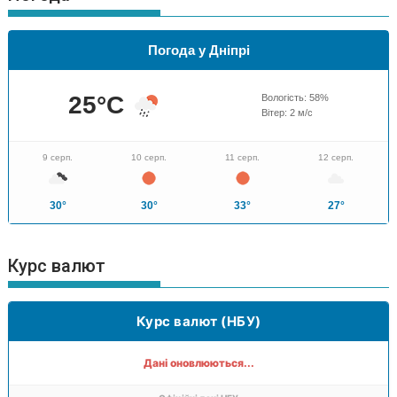
Погода у Дніпрі
25
°C
Вологість:
58
%
Вітер:
2
м/с
9 серп.
10 серп.
11 серп.
12 серп.
30°
30°
33°
27°
Курс валют
Курс валют (НБУ)
Дані оновлюються...