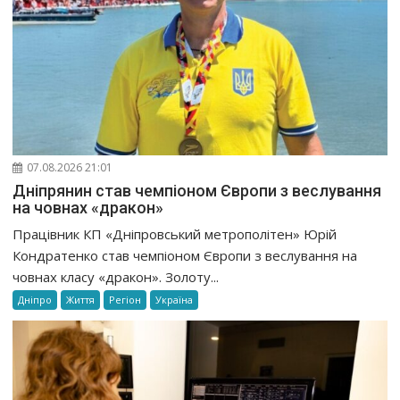
07.08.2026 21:01
Дніпрянин став чемпіоном Європи з веслування
на човнах «дракон»
Працівник КП «Дніпровський метрополітен» Юрій
Кондратенко став чемпіоном Європи з веслування на
човнах класу «дракон». Золоту...
Дніпро
Життя
Регіон
Україна