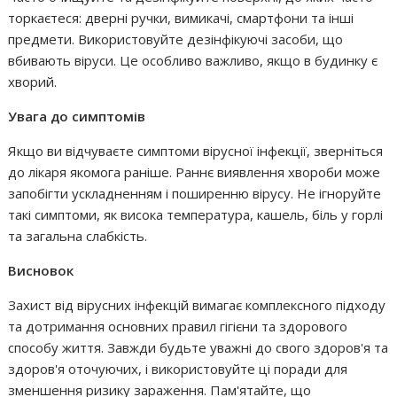
торкаєтеся: дверні ручки, вимикачі, смартфони та інші
предмети. Використовуйте дезінфікуючі засоби, що
вбивають віруси. Це особливо важливо, якщо в будинку є
хворий.
Увага до симптомів
Якщо ви відчуваєте симптоми вірусної інфекції, зверніться
до лікаря якомога раніше. Раннє виявлення хвороби може
запобігти ускладненням і поширенню вірусу. Не ігноруйте
такі симптоми, як висока температура, кашель, біль у горлі
та загальна слабкість.
Висновок
Захист від вірусних інфекцій вимагає комплексного підходу
та дотримання основних правил гігієни та здорового
способу життя. Завжди будьте уважні до свого здоров'я та
здоров'я оточуючих, і використовуйте ці поради для
зменшення ризику зараження. Пам'ятайте, що