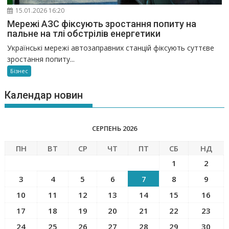
15.01.2026 16:20
Мережі АЗС фіксують зростання попиту на
пальне на тлі обстрілів енергетики
Українські мережі автозаправних станцій фіксують суттєве
зростання попиту...
Бізнес
Календар новин
СЕРПЕНЬ 2026
ПН
ВТ
СР
ЧТ
ПТ
СБ
НД
1
2
3
4
5
6
7
8
9
10
11
12
13
14
15
16
17
18
19
20
21
22
23
24
25
26
27
28
29
30