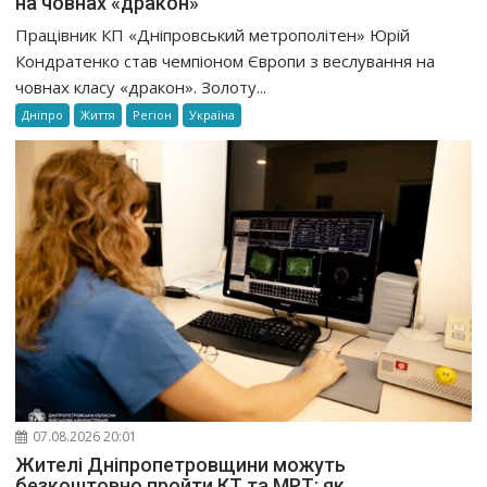
на човнах «дракон»
Працівник КП «Дніпровський метрополітен» Юрій
Кондратенко став чемпіоном Європи з веслування на
човнах класу «дракон». Золоту...
Дніпро
Життя
Регіон
Україна
07.08.2026 20:01
Жителі Дніпропетровщини можуть
безкоштовно пройти КТ та МРТ: як