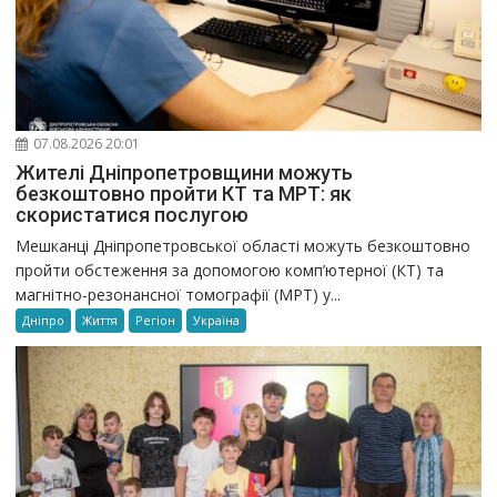
07.08.2026 20:01
Жителі Дніпропетровщини можуть
безкоштовно пройти КТ та МРТ: як
скористатися послугою
Мешканці Дніпропетровської області можуть безкоштовно
пройти обстеження за допомогою комп’ютерної (КТ) та
магнітно-резонансної томографії (МРТ) у...
Дніпро
Життя
Регіон
Україна