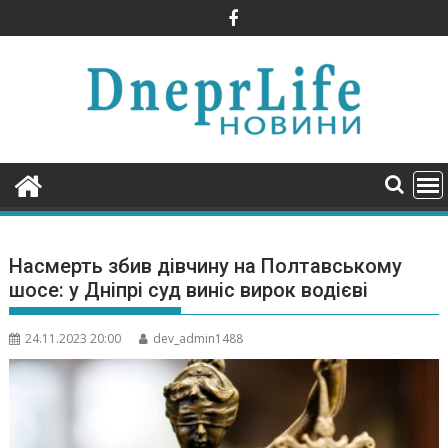
Skip
to
content
Насмерть збив дівчину на Полтавському
шосе: у Дніпрі суд виніс вирок водієві
24.11.2023 20:00
dev_admin1488