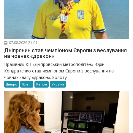
07.08.2026 21:01
Дніпрянин став чемпіоном Європи з веслування
на човнах «дракон»
Працівник КП «Дніпровський метрополітен» Юрій
Кондратенко став чемпіоном Європи з веслування на
човнах класу «дракон». Золоту...
Дніпро
Життя
Регіон
Україна