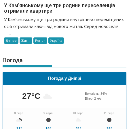
У Кам’янському ще три родини переселенців
отримали квартири
У Кам’янському ще три родини внутрішньо переміщених
осіб отримали ключі від нового житла. Серед новоселів
—...
Дніпро
Життя
Регіон
Україна
Погода
Погода у Дніпрі
27
°C
Вологість:
34
%
Вітер:
2
м/с
8 серп.
9 серп.
10 серп.
11 серп.
21°
19°
21°
25°