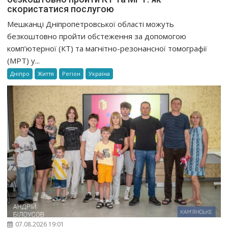
скористатися послугою
Мешканці Дніпропетровської області можуть
безкоштовно пройти обстеження за допомогою
комп’ютерної (КТ) та магнітно-резонансної томографії
(МРТ) у...
Дніпро
Життя
Регіон
Україна
07.08.2026 19:01